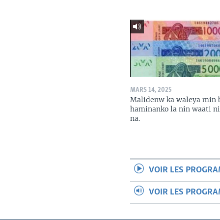
MARS 14, 2025
Malidenw ka waleya min 
haminanko la nin waati n
na.
VOIR LES PROGR
VOIR LES PROGR