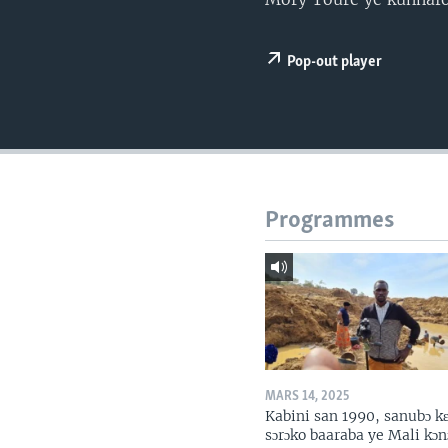
Pop-out player
Programmes
MARS 14, 2025
Kabini san 1990, sanubɔ k
sɔrɔko baaraba ye Mali kɔn