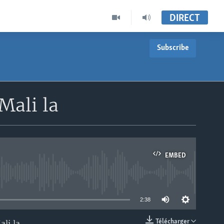
DIRECT
Subscribe
Mali la
EMBED
able
2:38
Télécharger
li la