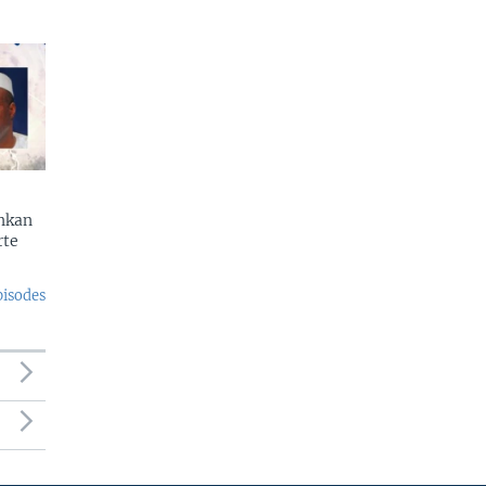
enkan
rte
pisodes