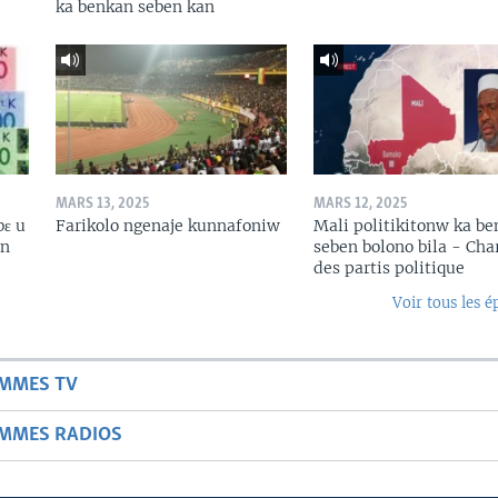
ka benkan seben kan
MARS 13, 2025
MARS 12, 2025
bɛ u
Farikolo ngenaje kunnafoniw
Mali politikitonw ka b
in
seben bolono bila - Cha
des partis politique
Voir tous les é
AMMES TV
AMMES RADIOS