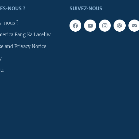
ES-NOUS ?
SUIVEZ-NOUS
s-nous ?
merica Fang Ka Laseliw
e and Privacy Notice
y
ti