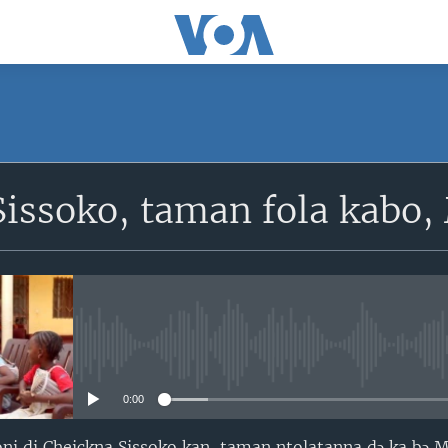
SUBSCRIBE
issoko, taman fola kabo, 
S'abonner
No media source currently avail
0:00
i di Cheickna Sissoko kan, taman ntolatanna dɔ ka bɔ Ma