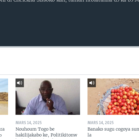
MARS 14, 2025
MARS 14, 2025
ɛra
Nouhoum Togo be
Banako sugu cogoya sun
ɔ
hakilijakabo ke, Politikitonw
la