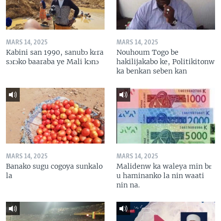
MARS 14, 2025
MARS 14, 2025
Kabini san 1990, sanubɔ kɛra
Nouhoum Togo be
sɔrɔko baaraba ye Mali kɔnɔ
hakilijakabo ke, Politikitonw
ka benkan seben kan
MARS 14, 2025
MARS 14, 2025
Banako sugu cogoya sunkalo
Malidenw ka waleya min bɛ
la
u haminanko la nin waati
nin na.