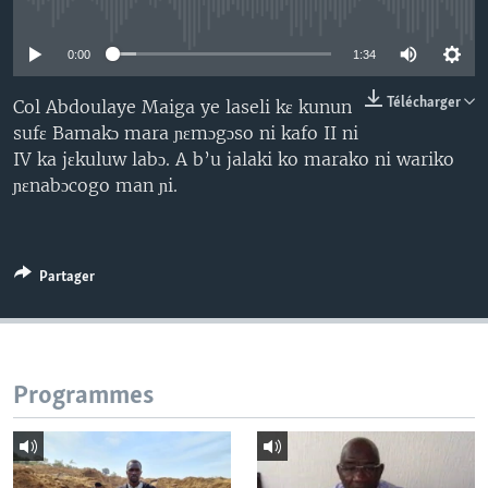
No media source currently available
0:00
1:34
Télécharger
Col Abdoulaye Maiga ye laseli kɛ kunun
sufɛ Bamakɔ mara ɲɛmɔgɔso ni kafo II ni
IV ka jɛkuluw labɔ. A b’u jalaki ko marako ni wariko
ɲɛnabɔcogo man ɲi.
Partager
Programmes