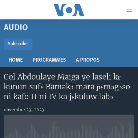
Liens
d'accessibilité
Menu
AUDIO
principal
TV
Retour
RADIO
MALI KURA
Subscribe
à
la
SUBSCRIBE
MALI
MALI KURA
navigation
HOME
PROGRAMMES
A PROPOS
ÉTATS-UNIS
TABALE
principale
S'abonner
Retour
Col Abdoulaye Maiga ye laseli kɛ
AN BA FO!
à
Learning English
kunun sufɛ Bamakɔ mara ɲɛmɔgɔso
FARAFINA FOLI
la
ni kafo II ni IV ka jɛkuluw labɔ
recherche
SUIVEZ-NOUS
novembre 23, 2023
Langues