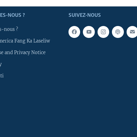
ES-NOUS ?
SUIVEZ-NOUS
s-nous ?
merica Fang Ka Laseliw
e and Privacy Notice
y
ti