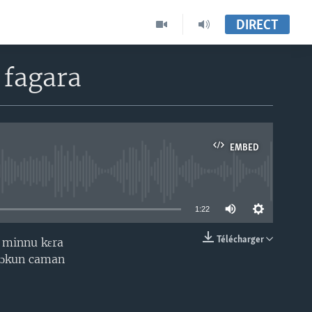
DIRECT
 fagara
EMBED
able
1:22
Télécharger
ɛ minnu kɛra
EMBED
ɔgɔkun caman