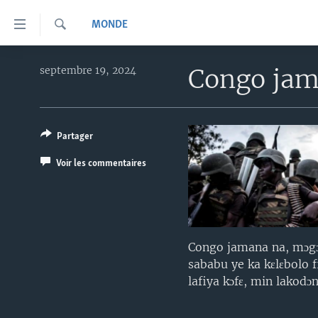
Liens
MONDE
d'accessibilité
Recherche
Menu
TV
principal
Congo jama
septembre 19, 2024
Retour
RADIO
MALI KURA
à
MALI
MALI KURA
la
navigation
Partager
ÉTATS-UNIS
TABALE
principale
Voir les commentaires
AN BA FO!
Retour
à
FARAFINA FOLI
la
recherche
Congo jamana na, mɔgɔ 
sababu ye ka kɛlɛbolo 
lafiya kɔfɛ, min lakodɔ