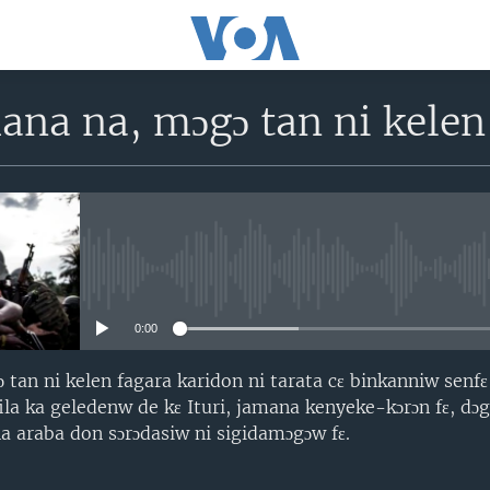
na na, mɔgɔ tan ni kelen
No media source currently avail
0:00
tan ni kelen fagara karidon ni tarata cɛ binkanniw senf
fila ka geledenw de kɛ Ituri, jamana kenyeke-kɔrɔn fɛ, d
na araba don sɔrɔdasiw ni sigidamɔgɔw fɛ.