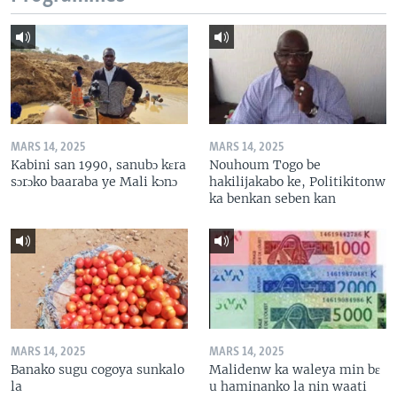
MARS 14, 2025
MARS 14, 2025
Kabini san 1990, sanubɔ kɛra
Nouhoum Togo be
sɔrɔko baaraba ye Mali kɔnɔ
hakilijakabo ke, Politikitonw
ka benkan seben kan
MARS 14, 2025
MARS 14, 2025
Banako sugu cogoya sunkalo
Malidenw ka waleya min bɛ
la
u haminanko la nin waati