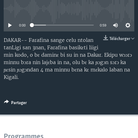
No media source currently available
0:00
0:59
Télécharger
DAKAR-- Farafina sange celu ntolan
tanLigi san 3nan, Farafina basikɛti liigi
min kodo, o bɛ daminɛ bi su in na Dakar. Ekipu wɔɔrɔ
minnu bɔra nin lajɛba in na, olu bɛ ka ɲɔgɔn sɔrɔ ka
ɲɛsin ɲɔgɔndan 4 ma minnu bɛna kɛ mɛkalo laban na
Kigali.
Partager
Programmes