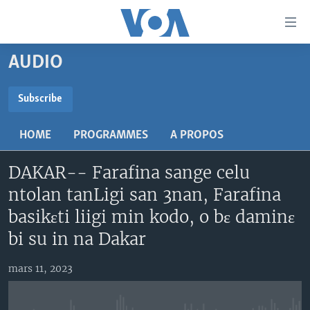
Liens
d'accessibilité
Menu
AUDIO
principal
TV
Retour
RADIO
MALI KURA
Subscribe
à
la
SUBSCRIBE
MALI
MALI KURA
navigation
HOME
PROGRAMMES
A PROPOS
ÉTATS-UNIS
TABALE
principale
S'abonner
Retour
DAKAR-- Farafina sange celu
AN BA FO!
à
Learning English
ntolan tanLigi san 3nan, Farafina
FARAFINA FOLI
la
basikɛti liigi min kodo, o bɛ daminɛ
recherche
SUIVEZ-NOUS
bi su in na Dakar
mars 11, 2023
Langues