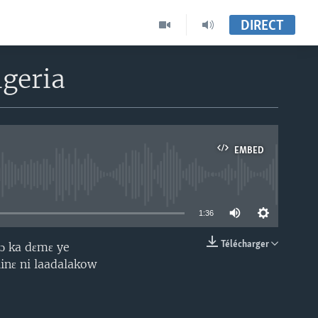
DIRECT
geria
EMBED
able
1:36
Télécharger
ɔ ka dɛmɛ ye
EMBED
iinɛ ni laadalakow