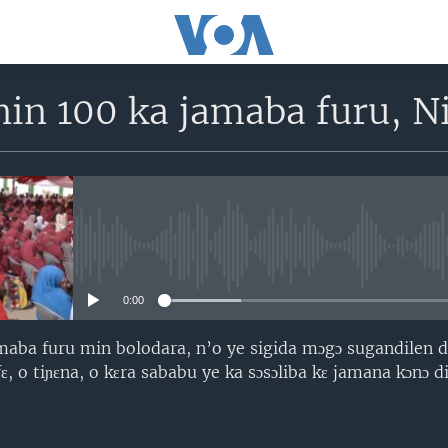
in 100 ka jamaba furu, Ni
No media source currently avail
0:00
aba furu min bolodara, n’o ye sigida mɔgɔ sugandilen d
ɛ, o tiɲɛna, o kɛra sababu ye ka sɔsɔliba kɛ jamana kɔnɔ d