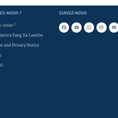
ES-NOUS ?
SUIVEZ-NOUS
s-nous ?
merica Fang Ka Laseliw
e and Privacy Notice
y
ti