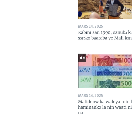
MARS 14, 2025
Kabini san 1990, sanubɔ k
sɔrɔko baaraba ye Mali kɔn
MARS 14, 2025
Malidenw ka waleya min 
haminanko la nin waati n
na.