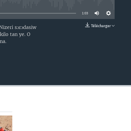
able
1:03
Télécharger
Nizeri sɔrɔdasiw
EMBED
kilo tan ye. O
na.