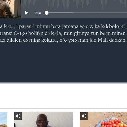
No media source currently avail
0:00
ba kɔnɔ, "paras" minnu bɔra jamana wɛrɛw ka kɛlɛbolo ni 
aransi C-130 bolifɛn dɔ kɔ la, min girinya tun bɛ ni minɛn 
ɔyɔrɔ bilalen dɔ minɛ kokura, n’o yɔrɔ man jan Mali dankan 