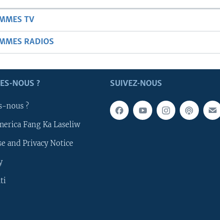
AMMES TV
AMMES RADIOS
ES-NOUS ?
SUIVEZ-NOUS
s-nous ?
merica Fang Ka Laseliw
e and Privacy Notice
y
ti