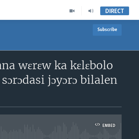
DIRECT
Subscribe
ana wɛrɛw ka kɛlɛbolo
 sɔrɔdasi jɔyɔrɔ bilalen
EMBED