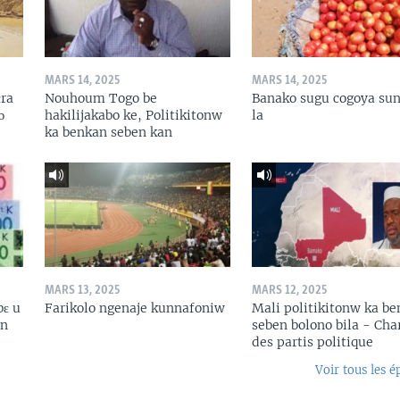
MARS 14, 2025
MARS 14, 2025
ɛra
Nouhoum Togo be
Banako sugu cogoya sun
ɔ
hakilijakabo ke, Politikitonw
la
ka benkan seben kan
MARS 13, 2025
MARS 12, 2025
bɛ u
Farikolo ngenaje kunnafoniw
Mali politikitonw ka b
in
seben bolono bila - Cha
des partis politique
Voir tous les é