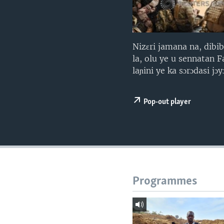
Nizɛri jamana na, dibi
la, olu ye u sennatan F
laɲini ye ka sɔrɔdasi j
Pop-out player
Programmes