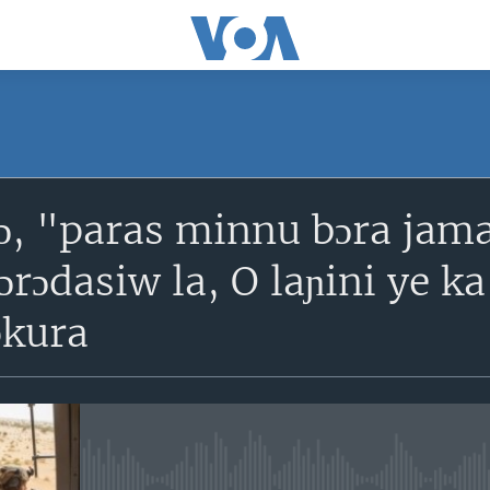
SUBSCRIBE
ɔ, "paras minnu bɔra jam
S'abonner
ɔrɔdasiw la, O laɲini ye ka
okura