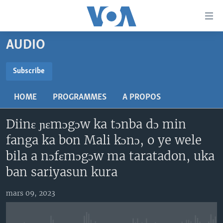
Liens
d'accessibilité
Menu
AUDIO
principal
TV
Retour
RADIO
MALI KURA
Subscribe
à
la
SUBSCRIBE
MALI
MALI KURA
navigation
HOME
PROGRAMMES
A PROPOS
ÉTATS-UNIS
TABALE
principale
S'abonner
Retour
Diinɛ ɲɛmɔgɔw ka tɔnba dɔ min
AN BA FO!
à
Learning English
fanga ka bon Mali kɔnɔ, o ye wele
FARAFINA FOLI
la
bila a nɔfɛmɔgɔw ma taratadon, uka
recherche
SUIVEZ-NOUS
ban sariyasun kura
mars 09, 2023
Langues