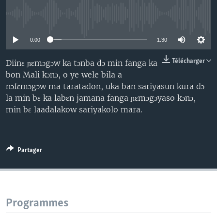
No media source currently available
0:00
1:30
Télécharger
Diinɛ ɲɛmɔgɔw ka tɔnba dɔ min fanga ka
bon Mali kɔnɔ, o ye wele bila a
nɔfɛmɔgɔw ma taratadon, uka ban sariyasun kura dɔ
la min bɛ ka labɛn jamana fanga ɲɛmɔgɔyaso kɔnɔ,
min bɛ laadalakow sariyakolo mara.
Partager
Programmes