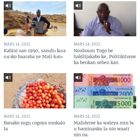
MARS 14, 2025
MARS 14, 2025
Kabini san 1990, sanubɔ kɛra
Nouhoum Togo be
sɔrɔko baaraba ye Mali kɔnɔ
hakilijakabo ke, Politikitonw
ka benkan seben kan
MARS 14, 2025
MARS 14, 2025
Banako sugu cogoya sunkalo
Malidenw ka waleya min bɛ
la
u haminanko la nin waati
nin na.