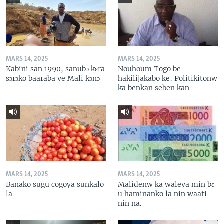
MARS 14, 2025
MARS 14, 2025
Kabini san 1990, sanubɔ kɛra
Nouhoum Togo be
sɔrɔko baaraba ye Mali kɔnɔ
hakilijakabo ke, Politikitonw
ka benkan seben kan
MARS 14, 2025
MARS 14, 2025
Banako sugu cogoya sunkalo
Malidenw ka waleya min bɛ
la
u haminanko la nin waati
nin na.