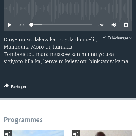
No media source currently available
0:00
2:04
Télécharger
Dinye mussolakaw ka, togola don seli ,
Maimouna Moro bi, kumana
Tombouctou mara mussow kan minnu ye uka
sigiyoro bila ka, kenye ni kelew oni binkkaniw kama.
Partager
Programmes