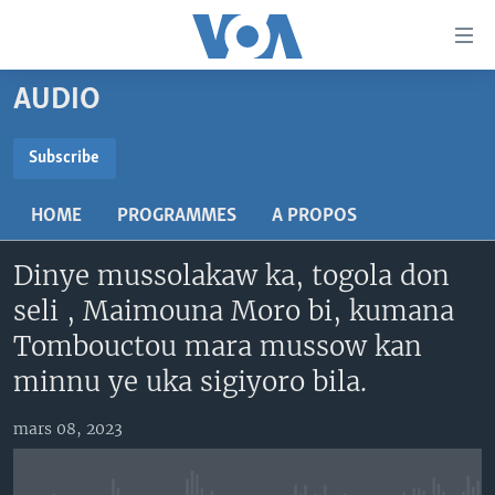
Liens
d'accessibilité
Menu
AUDIO
principal
TV
Retour
RADIO
MALI KURA
Subscribe
à
la
SUBSCRIBE
MALI
MALI KURA
navigation
HOME
PROGRAMMES
A PROPOS
ÉTATS-UNIS
TABALE
principale
S'abonner
Retour
Dinye mussolakaw ka, togola don
AN BA FO!
à
Learning English
seli , Maimouna Moro bi, kumana
FARAFINA FOLI
la
Tombouctou mara mussow kan
recherche
SUIVEZ-NOUS
minnu ye uka sigiyoro bila.
mars 08, 2023
Langues