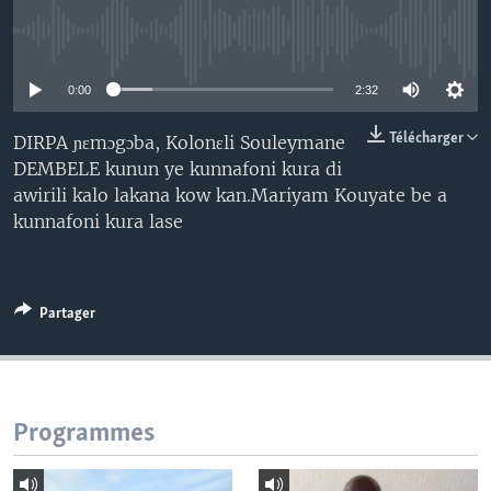
No media source currently available
0:00
2:32
Télécharger
DIRPA ɲɛmɔgɔba, Kolonɛli Souleymane
DEMBELE kunun ye kunnafoni kura di
awirili kalo lakana kow kan.Mariyam Kouyate be a
kunnafoni kura lase
Partager
Programmes