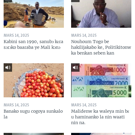
MARS 14, 2025
MARS 14, 2025
Kabini san 1990, sanubɔ kɛra
Nouhoum Togo be
sɔrɔko baaraba ye Mali kɔnɔ
hakilijakabo ke, Politikitonw
ka benkan seben kan
MARS 14, 2025
MARS 14, 2025
Banako sugu cogoya sunkalo
Malidenw ka waleya min bɛ
la
u haminanko la nin waati
nin na.