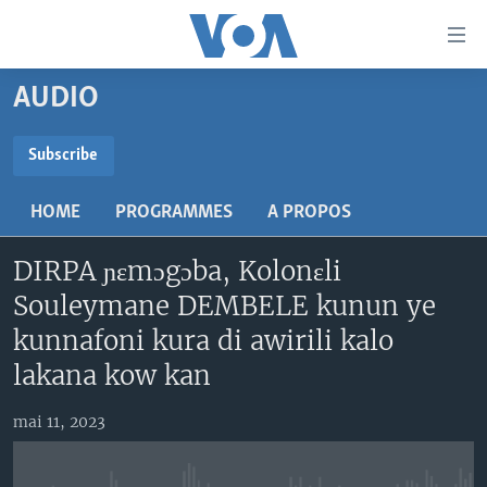
Liens
d'accessibilité
Menu
AUDIO
principal
TV
Retour
RADIO
MALI KURA
Subscribe
à
la
SUBSCRIBE
MALI
MALI KURA
navigation
HOME
PROGRAMMES
A PROPOS
ÉTATS-UNIS
TABALE
principale
S'abonner
Retour
DIRPA ɲɛmɔgɔba, Kolonɛli
AN BA FO!
à
Learning English
Souleymane DEMBELE kunun ye
FARAFINA FOLI
la
kunnafoni kura di awirili kalo
recherche
SUIVEZ-NOUS
lakana kow kan
mai 11, 2023
Langues