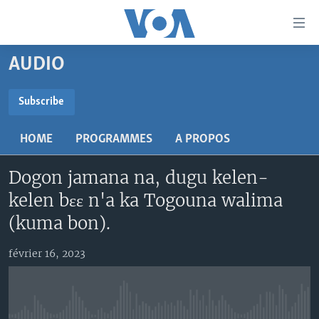
Liens
d'accessibilité
Menu
AUDIO
principal
TV
Retour
RADIO
MALI KURA
Subscribe
à
la
SUBSCRIBE
MALI
MALI KURA
navigation
HOME
PROGRAMMES
A PROPOS
ÉTATS-UNIS
TABALE
principale
S'abonner
Retour
Dogon jamana na, dugu kelen-
AN BA FO!
à
Learning English
kelen bɛɛ n'a ka Togouna walima
FARAFINA FOLI
la
(kuma bon).
recherche
SUIVEZ-NOUS
février 16, 2023
Langues