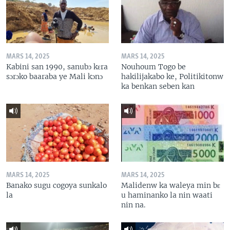
MARS 14, 2025
MARS 14, 2025
Kabini san 1990, sanubɔ kɛra
Nouhoum Togo be
sɔrɔko baaraba ye Mali kɔnɔ
hakilijakabo ke, Politikitonw
ka benkan seben kan
MARS 14, 2025
MARS 14, 2025
Banako sugu cogoya sunkalo
Malidenw ka waleya min bɛ
la
u haminanko la nin waati
nin na.