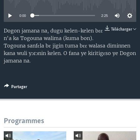
No media source currently available
0:00
2:25
Télécharger
Dogon jamana na, dugu kelen-kelen bɛɛ
n'a ka Togouna walima (kuma bon).
Togouna sanfɛla bɛ jigin tuma bɛɛ walasa diminnen
kana wuli yɔrɔnin kelen. O fana ye kiritigɛso ye Dogon
jamana na.
Partager
Programmes