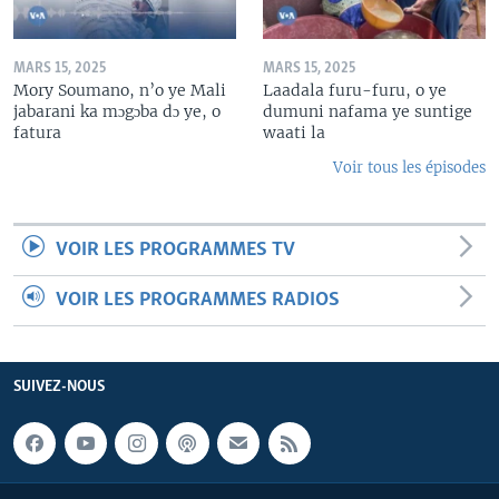
MARS 15, 2025
MARS 15, 2025
Mory Soumano, n’o ye Mali
Laadala furu-furu, o ye
jabarani ka mɔgɔba dɔ ye, o
dumuni nafama ye suntige
fatura
waati la
Voir tous les épisodes
VOIR LES PROGRAMMES TV
VOIR LES PROGRAMMES RADIOS
SUIVEZ-NOUS