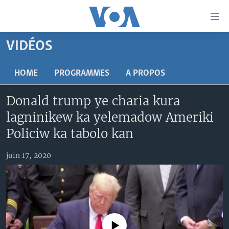
Liens
d'accessibilité
Menu
VIDÉOS
principal
TV
Retour
RADIO
MALI KURA
HOME
PROGRAMMES
A PROPOS
à
la
MALI
MALI KURA
Donald trump ye charia kura
navigation
ÉTATS-UNIS
TABALE
principale
lagninikew ka yelemadow Ameriki
Retour
AN BA FO!
Policiw ka tabolo kan
à
Learning English
FARAFINA FOLI
la
juin 17, 2020
recherche
SUIVEZ-NOUS
Langues
No media source currently available