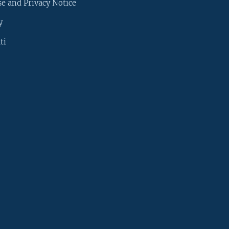
e and Privacy Notice
y
ti