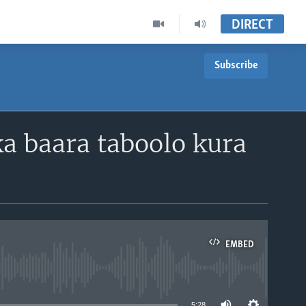
DIRECT
Subscribe
a baara taboolo kura
EMBED
able
5:28