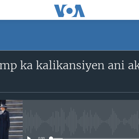
SUBSCRIBE
mp ka kalikansiyen ani ak
S'abonner
No media source currently avail
0:00