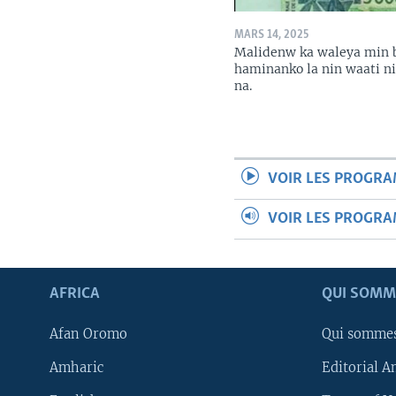
MARS 14, 2025
Malidenw ka waleya min 
haminanko la nin waati n
na.
VOIR LES PROGR
VOIR LES PROGR
AFRICA
QUI SOMM
Afan Oromo
Qui somme
Amharic
Editorial A