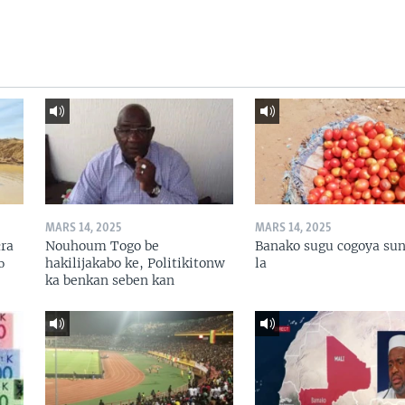
MARS 14, 2025
MARS 14, 2025
ɛra
Nouhoum Togo be
Banako sugu cogoya sun
ɔ
hakilijakabo ke, Politikitonw
la
ka benkan seben kan