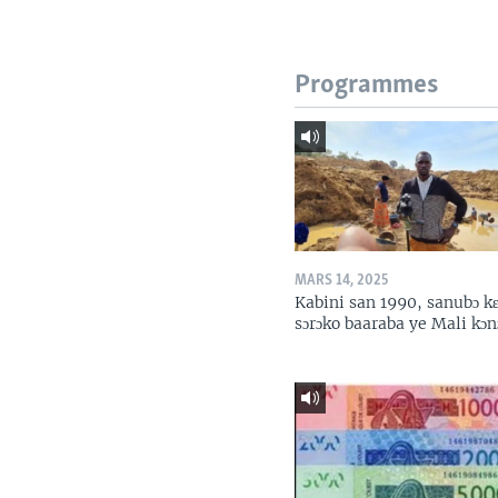
Programmes
MARS 14, 2025
Kabini san 1990, sanubɔ k
sɔrɔko baaraba ye Mali kɔn