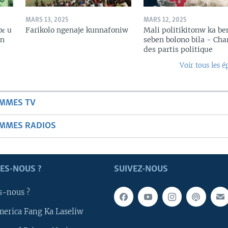
MARS 13, 2025
MARS 12, 2025
bɛ u
Farikolo ngenaje kunnafoniw
Mali politikitonw ka b
in
seben bolono bila - Cha
des partis politique
Voir tous les é
AMMES TV
AMMES RADIOS
ES-NOUS ?
SUIVEZ-NOUS
s-nous ?
merica Fang Ka Laseliw