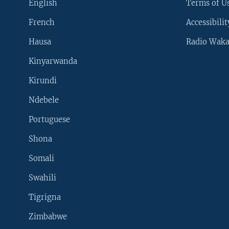
English
Terms of Us
French
Accessibilit
Hausa
Radio Waka
Kinyarwanda
Kirundi
Ndebele
Portuguese
Shona
Learning English
Somali
SUIVEZ-NOUS
Swahili
Tigrigna
Zimbabwe
Langues