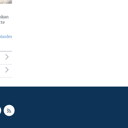
enkan
rte
pisodes