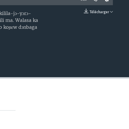
Télécharger
ilila-jɔ-yɔrɔ-
EMBED
ili ma. Walasa ka
o koɲɛw dɔnbaga