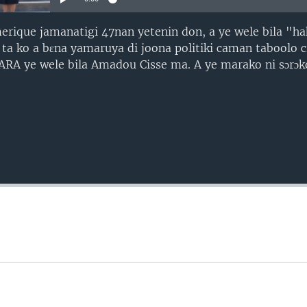
ique jamanatigi 47nan yetenin don, a ye wele bila "hak
 ta ko a bɛna yamaruya di joona politiki caman taboolo c
A ye wele bila Amadou Cisse ma. A ye marako ni sɔrɔk