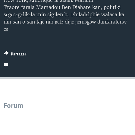
New York, Amerique la sisan. Mariam
Traore farala Mamadou Ben Diabate kan, politiki
sɛgɛsɛgɛlikɛla min sigilen bɛ Philadɛlphie walasa ka
nin san o san lajɛ nin ɲɛfɔ diɲɛ ɲɛmɔgɔw danfaralenw
cɛ
Partager
Forum