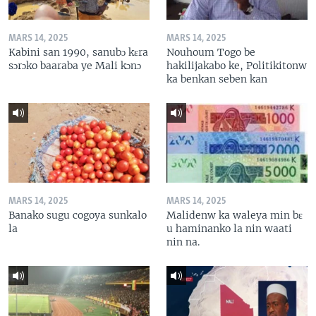
MARS 14, 2025
MARS 14, 2025
Kabini san 1990, sanubɔ kɛra
Nouhoum Togo be
sɔrɔko baaraba ye Mali kɔnɔ
hakilijakabo ke, Politikitonw
ka benkan seben kan
MARS 14, 2025
MARS 14, 2025
Banako sugu cogoya sunkalo
Malidenw ka waleya min bɛ
la
u haminanko la nin waati
nin na.