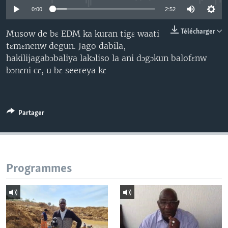
0:00
2:52
Télécharger
Musow de bɛ EDM ka kuran tigɛ waati
tɛmɛnenw degun. Jago dabila,
hakilijagabɔbaliya lakɔliso la ani dɔgɔkun balofɛnw
bɔnɛni cɛ, u bɛ seereya kɛ
Partager
Programmes