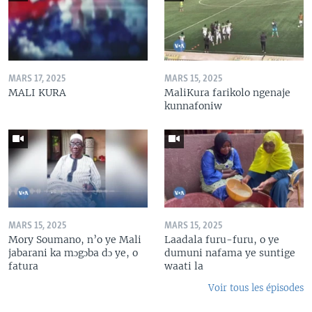
MARS 17, 2025
MARS 15, 2025
MALI KURA
MaliKura farikolo ngenaje
kunnafoniw
MARS 15, 2025
MARS 15, 2025
Mory Soumano, n’o ye Mali
Laadala furu-furu, o ye
jabarani ka mɔgɔba dɔ ye, o
dumuni nafama ye suntige
fatura
waati la
Voir tous les épisodes