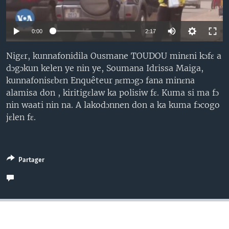
0:00
2:17
Nigɛr, kunnafonidila Ousmane TOUDOU minɛni kɔfɛ a
dɔgɔkun kelen ye nin ye, Soumana Idrissa Maiga,
kunnafonisɛbɛn Enquêteur ɲɛmɔgɔ fana minɛna
alamisa don , kiritigɛlaw ka polisiw fɛ. Kuma si ma fɔ
nin waati nin na. A lakodɔnnen don a ka kuma fɔcogo
jɛlen fɛ.
Partager