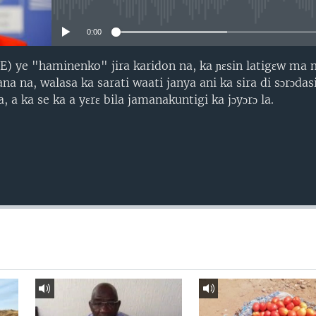
No media source currently avail
0:00
E) ye "haminenko" jira karidon na, ka ɲɛsin latigɛw ma m
a na, walasa ka sarati waati janya ani ka sira di sɔrɔda
 ka se ka a yɛrɛ bila jamanakuntigi ka jɔyɔrɔ la.