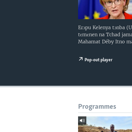
Erɔpu Kelenya tɔnba (U
tɛmɛnen na Tchad jaman
Mahamat Déby Itno ma, a
Pop-out player
Programmes