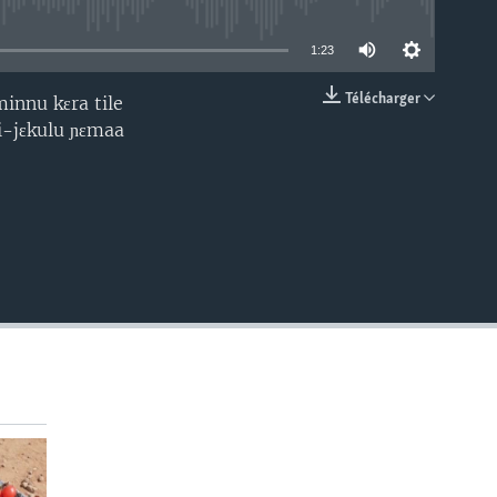
able
1:23
Télécharger
innu kɛra tile
EMBED
si-jɛkulu ɲɛmaa