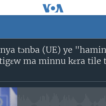
SUBSCRIBE
nya tɔnba (UE) ye "hamin
S'abonner
atigɛw ma minnu kɛra tile