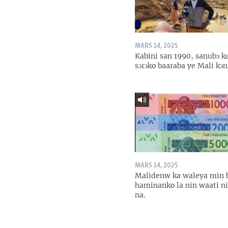
MARS 14, 2025
Kabini san 1990, sanubɔ k
sɔrɔko baaraba ye Mali kɔn
MARS 14, 2025
Malidenw ka waleya min 
haminanko la nin waati n
na.