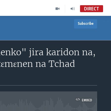
DIRECT
Subscribe
Mali Kura
Mali MC47
Mali Kura
enko" jira karidon na,
VOA-TVMC01
 tɛmɛnen na Tchad
EMBED