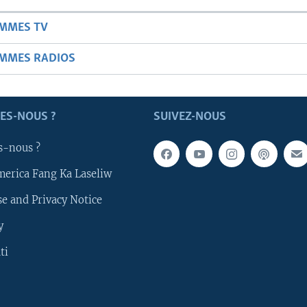
AMMES TV
AMMES RADIOS
ES-NOUS ?
SUIVEZ-NOUS
s-nous ?
merica Fang Ka Laseliw
e and Privacy Notice
y
ti