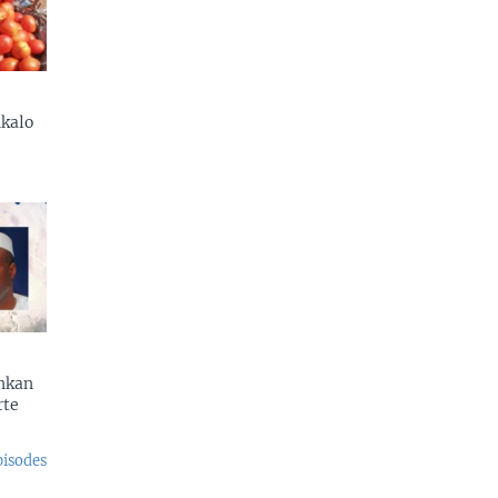
kalo
enkan
rte
pisodes