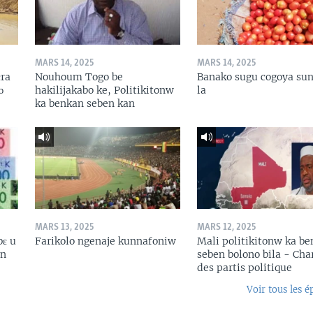
MARS 14, 2025
MARS 14, 2025
ɛra
Nouhoum Togo be
Banako sugu cogoya sun
ɔ
hakilijakabo ke, Politikitonw
la
ka benkan seben kan
MARS 13, 2025
MARS 12, 2025
bɛ u
Farikolo ngenaje kunnafoniw
Mali politikitonw ka b
in
seben bolono bila - Cha
des partis politique
Voir tous les é