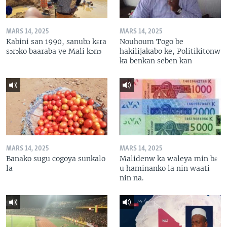
MARS 14, 2025
MARS 14, 2025
Kabini san 1990, sanubɔ kɛra
Nouhoum Togo be
sɔrɔko baaraba ye Mali kɔnɔ
hakilijakabo ke, Politikitonw
ka benkan seben kan
MARS 14, 2025
MARS 14, 2025
Banako sugu cogoya sunkalo
Malidenw ka waleya min bɛ
la
u haminanko la nin waati
nin na.