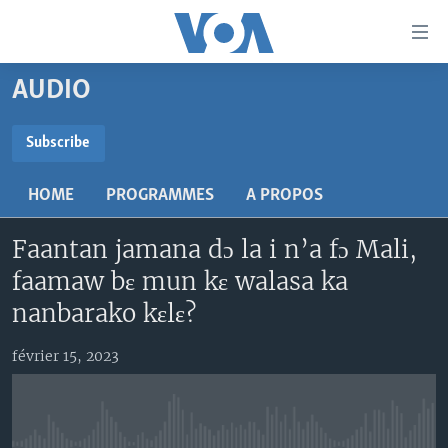
Liens
d'accessibilité
Menu
AUDIO
principal
TV
Retour
RADIO
MALI KURA
Subscribe
à
la
SUBSCRIBE
MALI
MALI KURA
navigation
HOME
PROGRAMMES
A PROPOS
ÉTATS-UNIS
TABALE
principale
S'abonner
Retour
Faantan jamana dɔ la i n’a fɔ Mali,
AN BA FO!
à
Learning English
faamaw bɛ mun kɛ walasa ka
FARAFINA FOLI
la
nanbarako kɛlɛ?
recherche
SUIVEZ-NOUS
février 15, 2023
Langues