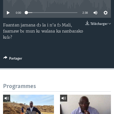
No media source currently available
0:00
2:38
Télécharger
Faantan jamana dɔ la i n’a fɔ Mali,
faamaw bɛ mun kɛ walasa ka nanbarako
kɛlɛ?
Partager
Programmes