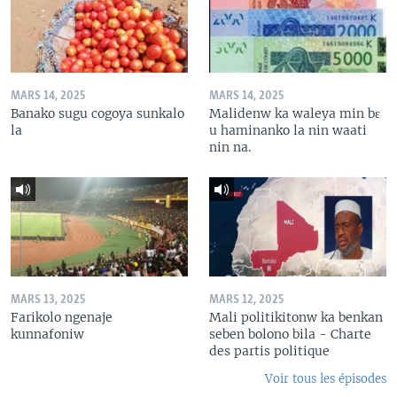
MARS 14, 2025
MARS 14, 2025
Banako sugu cogoya sunkalo
Malidenw ka waleya min bɛ
la
u haminanko la nin waati
nin na.
MARS 13, 2025
MARS 12, 2025
Farikolo ngenaje
Mali politikitonw ka benkan
kunnafoniw
seben bolono bila - Charte
des partis politique
Voir tous les épisodes