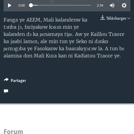
0:00
2:34
Télécharger
Fanga ye AEEM, Mali kalandenw ka
tɔnba jɔ, fariyakow kɔsɔn min ye
kalanden dɔ ka ɲɛnamaya tiɲɛ. Aw ye Kaillou Traore
ka jaabi lamɛn, ale min tun ye Seko ni dɔnko
ɲɛmɔgɔba ye Fasokanw ka baarakɛyɔrɔw la. A tun bɛ
alamisa don Mali Kura kan ni Kadiatou Traore ye.
Partager
Forum