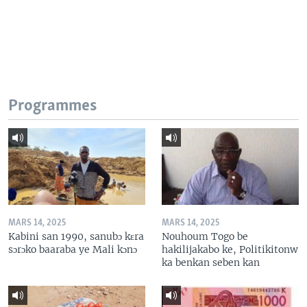
Programmes
MARS 14, 2025
MARS 14, 2025
Kabini san 1990, sanubɔ kɛra
Nouhoum Togo be
sɔrɔko baaraba ye Mali kɔnɔ
hakilijakabo ke, Politikitonw
ka benkan seben kan