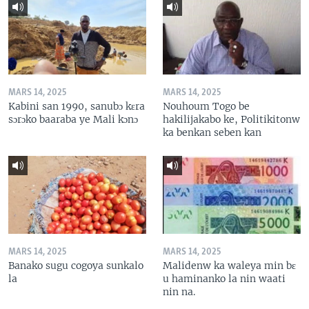
MARS 14, 2025
MARS 14, 2025
Kabini san 1990, sanubɔ kɛra
Nouhoum Togo be
sɔrɔko baaraba ye Mali kɔnɔ
hakilijakabo ke, Politikitonw
ka benkan seben kan
MARS 14, 2025
MARS 14, 2025
Banako sugu cogoya sunkalo
Malidenw ka waleya min bɛ
la
u haminanko la nin waati
nin na.