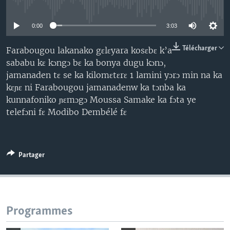
No media source currently available
0:00
3:03
Télécharger
Farabougou lakanako gɛlɛyara kosɛbɛ k’a
sababu kɛ kɔngɔ bɛ ka bonya dugu kɔnɔ,
jamanaden tɛ se ka kilomɛtɛrɛ 1 lamini yɔrɔ min na ka
kɛɲɛ ni Farabougou jamanadenw ka tɔnba ka
kunnafoniko ɲɛmɔgɔ Moussa Samake ka fɔta ye
telefɔni fɛ Modibo Dembélé fɛ
Partager
Programmes