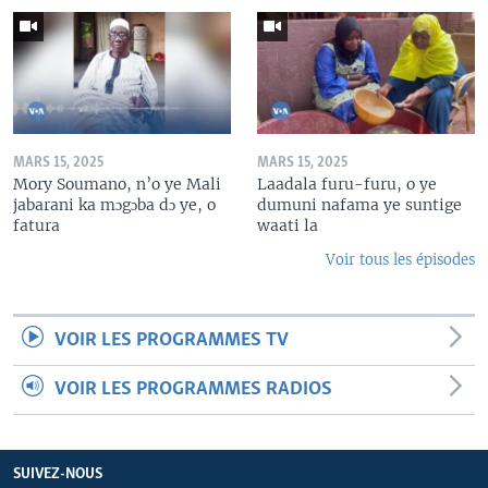
MARS 15, 2025
MARS 15, 2025
Mory Soumano, n’o ye Mali
Laadala furu-furu, o ye
jabarani ka mɔgɔba dɔ ye, o
dumuni nafama ye suntige
fatura
waati la
Voir tous les épisodes
VOIR LES PROGRAMMES TV
VOIR LES PROGRAMMES RADIOS
SUIVEZ-NOUS