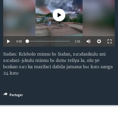
No media source currently available
0:00
1:01
Sudan: Kɛlɛbolo minnu bɛ Sudan, sɔrɔdasikulu ani
sɔrɔdasi-jɛkulu minnu bɛ dɛmɛ teliya la, olu ye
bɛnkan sɔrɔ ka marifaci dabila jamana bɛɛ kɔnɔ sanga
24 kɔnɔ
Partager