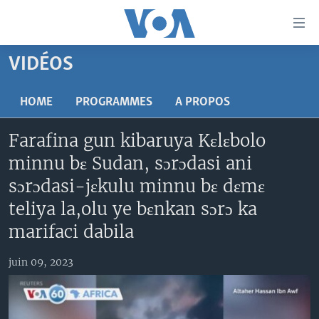
Liens
d'accessibilité
Menu
VIDÉOS
principal
TV
Retour
RADIO
MALI KURA
HOME
PROGRAMMES
A PROPOS
à
la
MALI
MALI KURA
Farafina gun kibaruya Kɛlɛbolo
navigation
ÉTATS-UNIS
TABALE
principale
minnu bɛ Sudan, sɔrɔdasi ani
Retour
AN BA FO!
sɔrɔdasi-jɛkulu minnu bɛ dɛmɛ
à
Learning English
FARAFINA FOLI
teliya la,olu ye bɛnkan sɔrɔ ka
la
recherche
marifaci dabila
SUIVEZ-NOUS
juin 09, 2023
Langues