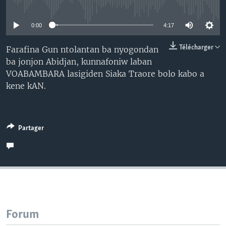
No media source currently available
0:00
4:17
Télécharger
Farafina Gun ntolantan ba nyogondan
ba jonjon Abidjan, kunnafoniw laban
VOABAMBARA lasigiden Siaka Traore bolo kabo a
kene kAN.
Partager
Forum