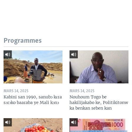
Programmes
MARS 14, 2025
MARS 14, 2025
Kabini san 1990, sanubɔ kɛra
Nouhoum Togo be
sɔrɔko baaraba ye Mali kɔnɔ
hakilijakabo ke, Politikitonw
ka benkan seben kan