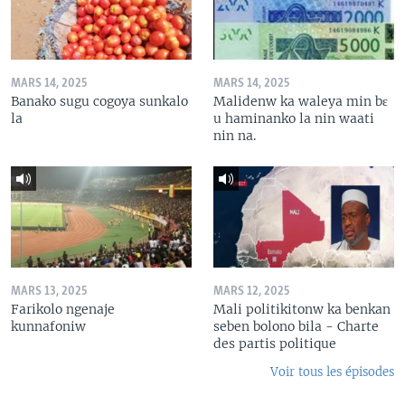
MARS 14, 2025
MARS 14, 2025
Banako sugu cogoya sunkalo
Malidenw ka waleya min bɛ
la
u haminanko la nin waati
nin na.
MARS 13, 2025
MARS 12, 2025
Farikolo ngenaje
Mali politikitonw ka benkan
kunnafoniw
seben bolono bila - Charte
des partis politique
Voir tous les épisodes