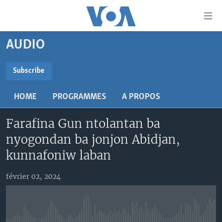
Liens
d'accessibilité
Menu
AUDIO
principal
TV
Retour
RADIO
MALI KURA
Subscribe
à
la
SUBSCRIBE
MALI
MALI KURA
navigation
HOME
PROGRAMMES
A PROPOS
ÉTATS-UNIS
TABALE
principale
S'abonner
Retour
Farafina Gun ntolantan ba
AN BA FO!
à
Learning English
nyogondan ba jonjon Abidjan,
FARAFINA FOLI
la
kunnafoniw laban
recherche
SUIVEZ-NOUS
février 02, 2024
Langues