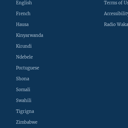
English
Terms of Us
French
Accessibilit
Hausa
Radio Waka
Kinyarwanda
Kirundi
Ndebele
Portuguese
Shona
Learning English
Somali
SUIVEZ-NOUS
Swahili
Tigrigna
Zimbabwe
Langues