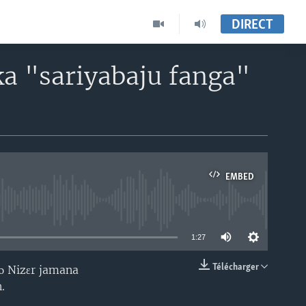
DIRECT
ka "sariyabaju fanga"
EMBED
able
1:27
Télécharger
nɔ Nizɛr jamana
EMBED
.