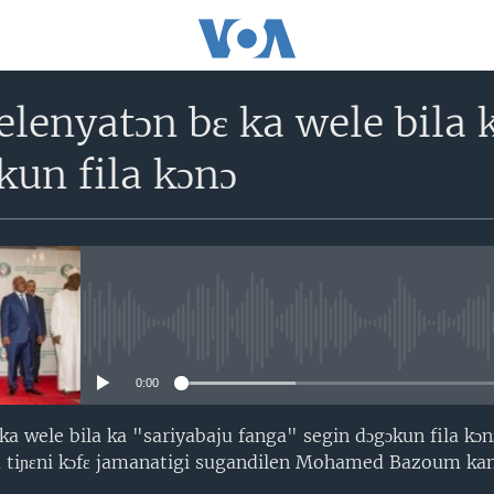
elenyatɔn bɛ ka wele bila 
kun fila kɔnɔ
No media source currently avail
0:00
ka wele bila ka "sariyabaju fanga" segin dɔgɔkun fila kɔ
a tiɲɛni kɔfɛ jamanatigi sugandilen Mohamed Bazoum kan