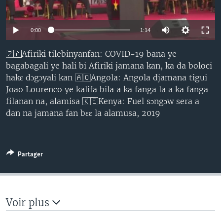
0:00
1:14
🇿🇦Afiriki tilebinyanfan: COVID-19 bana ye
bagabagali ye hali bi Afiriki jamana kan, ka da boloci
hakɛ dɔgɔyali kan 🇦🇴Angola: Angola djamana tigui
Joao Lourenco ye kalifa bila a ka fanga la a ka fanga
filanan na, alamisa 🇰🇪Kenya: Fuel sɔngɔw sera a
dan na jamana fan bɛɛ la alamusa, 2019
Partager
Voir plus