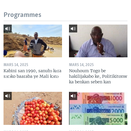
Programmes
MARS 14, 2025
MARS 14, 2025
Kabini san 1990, sanubɔ kɛra
Nouhoum Togo be
sɔrɔko baaraba ye Mali kɔnɔ
hakilijakabo ke, Politikitonw
ka benkan seben kan