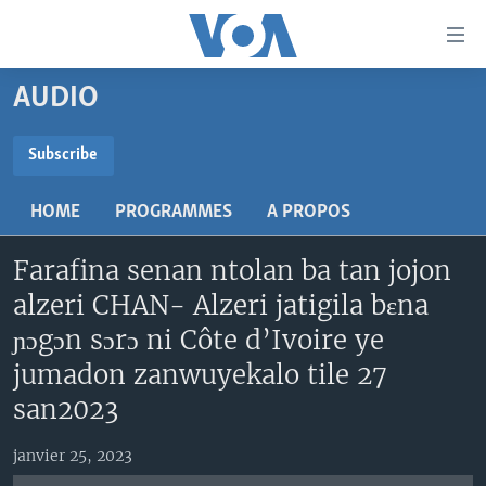
Liens
d'accessibilité
Menu
AUDIO
principal
TV
Retour
RADIO
MALI KURA
Subscribe
à
la
SUBSCRIBE
MALI
MALI KURA
navigation
HOME
PROGRAMMES
A PROPOS
ÉTATS-UNIS
TABALE
principale
S'abonner
Retour
Farafina senan ntolan ba tan jojon
AN BA FO!
à
Learning English
alzeri CHAN- Alzeri jatigila bɛna
FARAFINA FOLI
la
ɲɔgɔn sɔrɔ ni Côte d’Ivoire ye
recherche
SUIVEZ-NOUS
jumadon zanwuyekalo tile 27
san2023
Langues
janvier 25, 2023