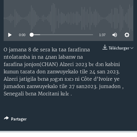
No media source currently available
0:00
1:37
Télécharger
O jamana 8 de sera ka taa farafinna
ntolatanba in na 4nan labanw na
farafina jonjon(CHAN) Alzeri 2023 bɛ dɔn kabini
kunun tarata don zanwuyekalo tile 24 san 2023.
Alzeri jatigila bɛna ɲɔgɔn sɔrɔ ni Côte d’Ivoire ye
jumadon zanwuyekalo tile 27 san2023. jumadon ,
Senegali bɛna Moritani kɛlɛ .
Partager