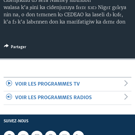
cidenjɛkulu dɔ sera Niamey sibiridon
walasa k’a ɲini ka cidenjuruya fɛɛrɛ sɔrɔ Nigɛr gɛlɛya
nin na, o don tɛmɛnen kɔ CEDEAO ka laseli dɔ kɔfɛ,
k’a fɔ k’a labɛnnen don ka marifatigiw ka dɛmɛ don
Partager
VOIR LES PROGRAMMES TV
VOIR LES PROGRAMMES RADIOS
SUIVEZ-NOUS