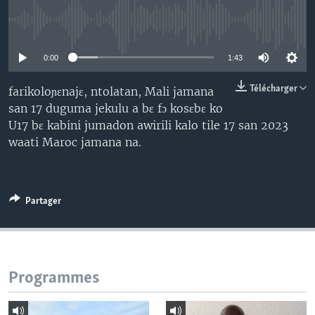
No media source currently available
0:00
1:43
Télécharger
farikoloɲɛnajɛ, ntolatan, Mali jamana
san 17 duguma jekulu a bɛ fɔ kosɛbɛ ko
U17 bɛ kabini jumadon awirili kalo tile 17 san 2023
waati Maroc jamana na.
Partager
Programmes