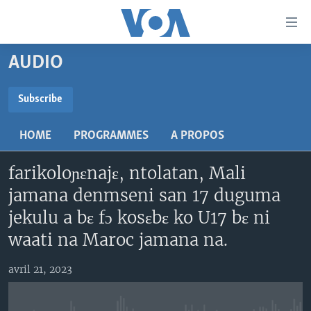
Liens
d'accessibilité
Menu
AUDIO
principal
TV
Retour
RADIO
MALI KURA
Subscribe
à
la
SUBSCRIBE
MALI
MALI KURA
navigation
HOME
PROGRAMMES
A PROPOS
ÉTATS-UNIS
TABALE
principale
S'abonner
Retour
farikoloɲɛnajɛ, ntolatan, Mali
AN BA FO!
à
Learning English
jamana denmseni san 17 duguma
FARAFINA FOLI
la
jekulu a bɛ fɔ kosɛbɛ ko U17 bɛ ni
recherche
SUIVEZ-NOUS
waati na Maroc jamana na.
avril 21, 2023
Langues