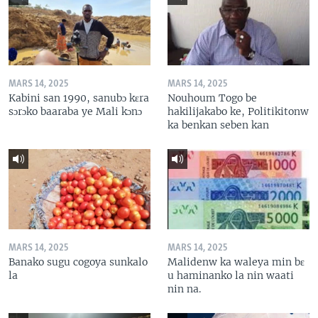
MARS 14, 2025
MARS 14, 2025
Kabini san 1990, sanubɔ kɛra
Nouhoum Togo be
sɔrɔko baaraba ye Mali kɔnɔ
hakilijakabo ke, Politikitonw
ka benkan seben kan
MARS 14, 2025
MARS 14, 2025
Banako sugu cogoya sunkalo
Malidenw ka waleya min bɛ
la
u haminanko la nin waati
nin na.