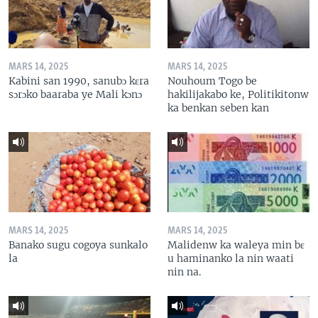
MARS 14, 2025
MARS 14, 2025
Kabini san 1990, sanubɔ kɛra
Nouhoum Togo be
sɔrɔko baaraba ye Mali kɔnɔ
hakilijakabo ke, Politikitonw
ka benkan seben kan
MARS 14, 2025
MARS 14, 2025
Banako sugu cogoya sunkalo
Malidenw ka waleya min bɛ
la
u haminanko la nin waati
nin na.