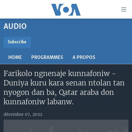
Liens
d'accessibilité
Menu
AUDIO
principal
TV
Retour
RADIO
MALI KURA
Subscribe
à
la
SUBSCRIBE
MALI
MALI KURA
navigation
HOME
PROGRAMMES
A PROPOS
ÉTATS-UNIS
TABALE
principale
S'abonner
Retour
Farikolo ngnenaje kunnafoniw -
AN BA FO!
à
Learning English
Duniya kuru kara senan ntolan tan
FARAFINA FOLI
la
nyogon dan ba, Qatar araba don
recherche
SUIVEZ-NOUS
kunnafoniw labanw.
décembre 07, 2022
Langues