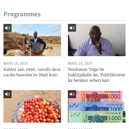
Programmes
MARS 14, 2025
MARS 14, 2025
Kabini san 1990, sanubɔ kɛra
Nouhoum Togo be
sɔrɔko baaraba ye Mali kɔnɔ
hakilijakabo ke, Politikitonw
ka benkan seben kan