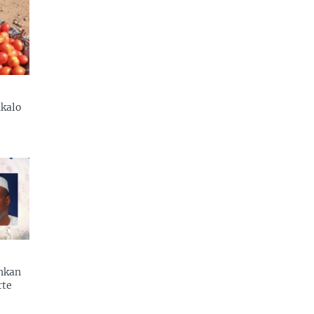
kalo
enkan
rte