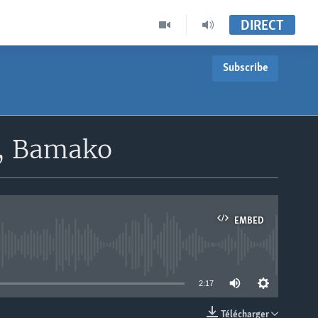
DIRECT
Subscribe
o, Bamako
EMBED
able
2:17
Télécharger