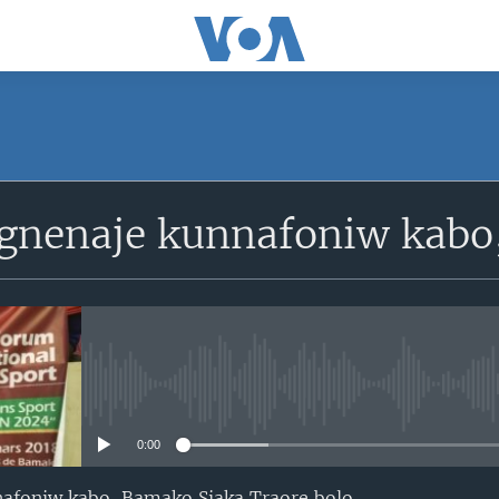
SUBSCRIBE
ngnenaje kunnafoniw kab
S'abonner
No media source currently avail
0:00
nafoniw kabo, Bamako Siaka Traore bolo