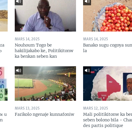
MARS 14, 2025
MARS 14, 2025
ɛra
Nouhoum Togo be
Banako sugu cogoya sun
ɔ
hakilijakabo ke, Politikitonw
la
ka benkan seben kan
MARS 13, 2025
MARS 12, 2025
bɛ u
Farikolo ngenaje kunnafoniw
Mali politikitonw ka b
in
seben bolono bila - Cha
des partis politique