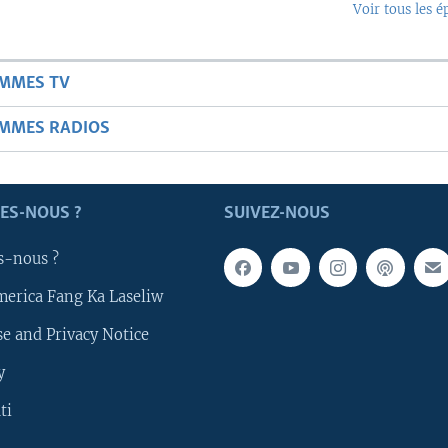
Voir tous les é
AMMES TV
AMMES RADIOS
ES-NOUS ?
SUIVEZ-NOUS
s-nous ?
merica Fang Ka Laseliw
e and Privacy Notice
y
ti