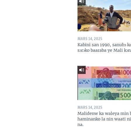
MARS 14, 2025
Kabini san 1990, sanubɔ k
sɔrɔko baaraba ye Mali kɔn
MARS 14, 2025
Malidenw ka waleya min 
haminanko la nin waati n
na.