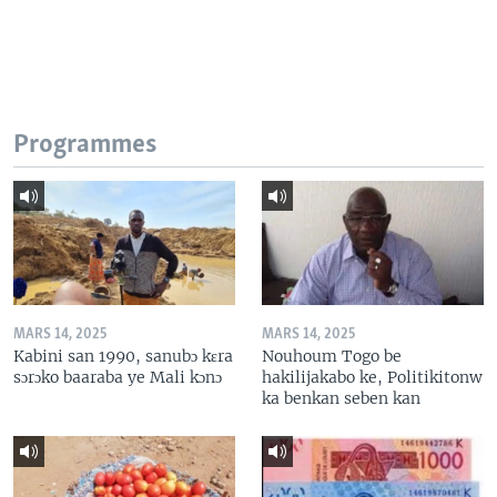
Programmes
MARS 14, 2025
MARS 14, 2025
Kabini san 1990, sanubɔ kɛra
Nouhoum Togo be
sɔrɔko baaraba ye Mali kɔnɔ
hakilijakabo ke, Politikitonw
ka benkan seben kan