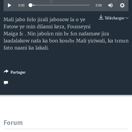
0:00
3:09
Télécharger
Mali jabo folo jirali jabosow la o ye
Fatow ye min dilanni kera, Fousseyni
Maiga fɛ . Nin jabolɛn nin bɛ fɛn nafamaw jira
laadalakow nafa ka bon kosɛbɛ Mali yiriwali, ka tɛmɛn
fato naani ka lakali.
Partager
Forum