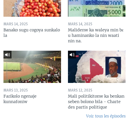
MARS 14, 2025
MARS 14, 2025
Banako sugu cogoya sunkalo
Malidenw ka waleya min bɛ
la
u haminanko la nin waati
nin na.
MARS 13, 2025
MARS 12, 2025
Farikolo ngenaje
Mali politikitonw ka benkan
kunnafoniw
seben bolono bila - Charte
des partis politique
Voir tous les épisodes