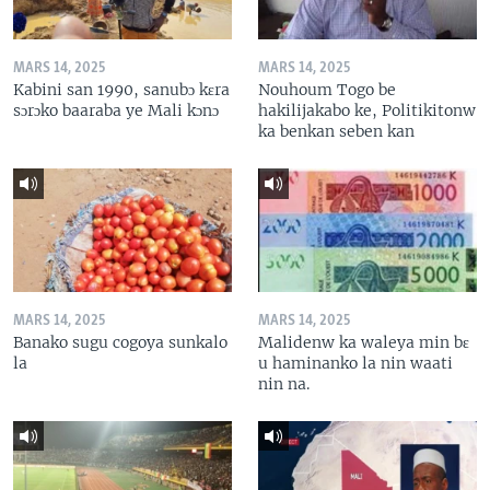
MARS 14, 2025
MARS 14, 2025
Kabini san 1990, sanubɔ kɛra
Nouhoum Togo be
sɔrɔko baaraba ye Mali kɔnɔ
hakilijakabo ke, Politikitonw
ka benkan seben kan
MARS 14, 2025
MARS 14, 2025
Banako sugu cogoya sunkalo
Malidenw ka waleya min bɛ
la
u haminanko la nin waati
nin na.