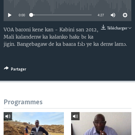
No media source currently available
0:00
4:27
Télécharger
VOA baroni kene kan - Kabini san 2012,
Mali kalandenw ka kalanko hakɛ bɛ ka
jigin. Bangebagaw de ka baara fɔlɔ ye ka denw lamɔ.
Partager
Programmes