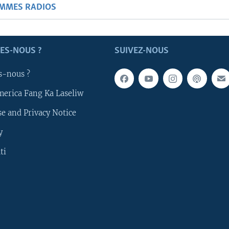
AMMES RADIOS
ES-NOUS ?
SUIVEZ-NOUS
s-nous ?
merica Fang Ka Laseliw
e and Privacy Notice
y
ti