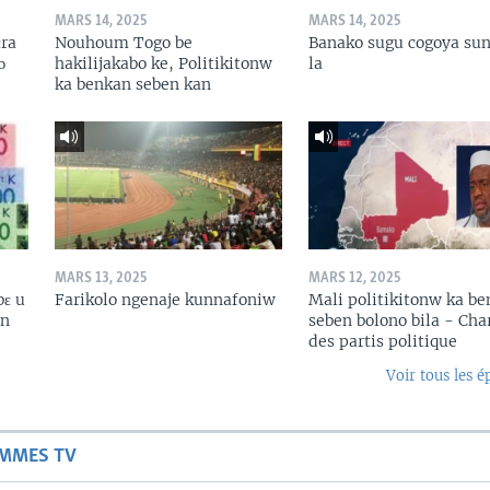
MARS 14, 2025
MARS 14, 2025
ɛra
Nouhoum Togo be
Banako sugu cogoya sun
ɔ
hakilijakabo ke, Politikitonw
la
ka benkan seben kan
MARS 13, 2025
MARS 12, 2025
bɛ u
Farikolo ngenaje kunnafoniw
Mali politikitonw ka b
in
seben bolono bila - Cha
des partis politique
Voir tous les é
AMMES TV