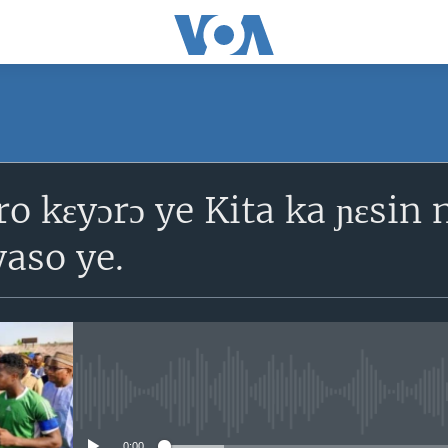
SUBSCRIBE
ro kɛyɔrɔ ye Kita ka ɲɛsin
S'abonner
aso ye.
No media source currently avail
0:00