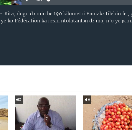
ye. Kita, dugu dɔ min bɛ 190 kilometri Bamakɔ tilebin fɛ ,
 ye ko Fédération ka ɲɛsin ntolatantɔn dɔ ma, n’o ye ɲɛm