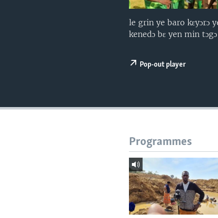
le grin ye baro kɛyɔrɔ 
kenedɔ bɛ yen min tɔgɔ
Pop-out player
Programmes