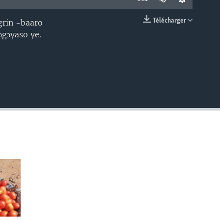
Télécharger
 grin -baaro
EMBED
ɔgɔyaso ye.