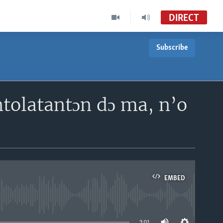
DIRECT
Subscribe
 ntolatantɔn dɔ ma, n’o
EMBED
able
3:01