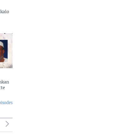
kalo
enkan
rte
pisodes