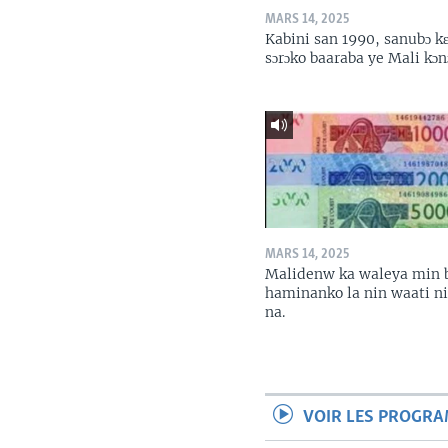
MARS 14, 2025
Kabini san 1990, sanubɔ k
sɔrɔko baaraba ye Mali kɔn
MARS 14, 2025
Malidenw ka waleya min 
haminanko la nin waati n
na.
VOIR LES PROGR