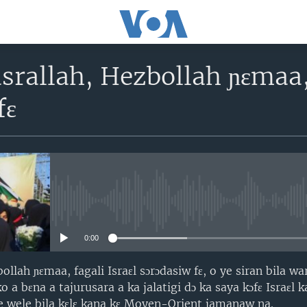
rallah, Hezbollah ɲɛmaa, 
fɛ
No media source currently avail
0:00
llah ɲɛmaa, fagali Israɛl sɔrɔdasiw fɛ, o ye siran bila w
ko a bɛna a tajurusara a ka jalatigi dɔ ka saya kɔfɛ Israɛl 
e wele bila kɛlɛ kana kɛ Moyen-Orient jamanaw na.