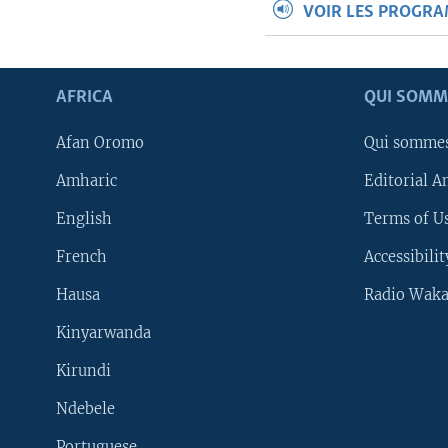
VOIR LES PROGR
AFRICA
QUI SOMM
Afan Oromo
Qui somme
Amharic
Editorial A
English
Terms of Us
French
Accessibilit
Hausa
Radio Waka
Kinyarwanda
Kirundi
Ndebele
Portuguese