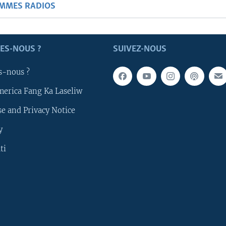
AMMES RADIOS
ES-NOUS ?
SUIVEZ-NOUS
s-nous ?
merica Fang Ka Laseliw
e and Privacy Notice
y
ti