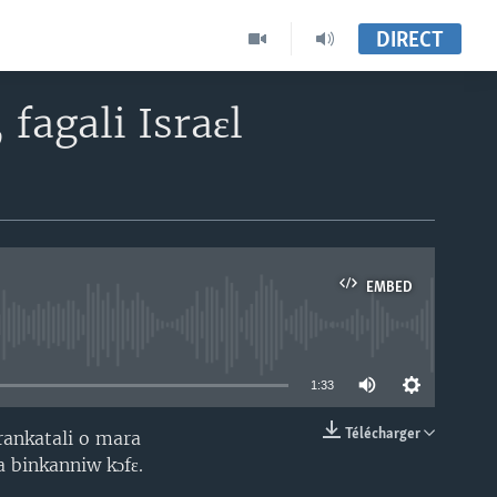
DIRECT
fagali Israɛl
EMBED
able
1:33
Télécharger
arankatali o mara
EMBED
ka binkanniw kɔfɛ.