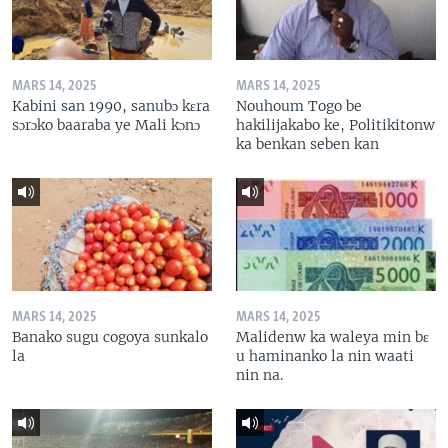
MARS 14, 2025
MARS 14, 2025
Kabini san 1990, sanubɔ kɛra
Nouhoum Togo be
sɔrɔko baaraba ye Mali kɔnɔ
hakilijakabo ke, Politikitonw
ka benkan seben kan
MARS 14, 2025
MARS 14, 2025
Banako sugu cogoya sunkalo
Malidenw ka waleya min bɛ
la
u haminanko la nin waati
nin na.