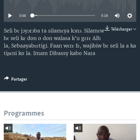
No media source currently available
0:00
5:19
Télécharger
Seli bɛ jɔyɔrɔba ta silamɛya kɔnɔ. Silamɛw
bɛ seli kɛ don o don walasa k’u gɛrɛ Alh
la, Sebaayabɛɛtigi. Faan wɛrɛ fɛ, wajibiw bɛ seli la a ka
tiɲɛni ko la. Imam Dibassy kabo Nara
Partager
Programmes