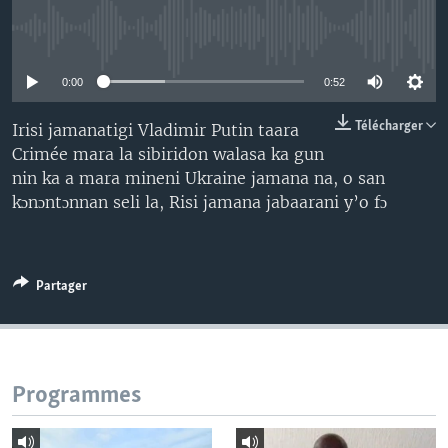
No media source currently available
0:00
0:52
Télécharger
Irisi jamanatigi Vladimir Putin taara
Crimée mara la sibiridon walasa ka gun
nin ka a mara mineni Ukraine jamana na, o san
kɔnɔntɔnnan seli la, Risi jamana jabaarani y’o fɔ
Partager
Programmes