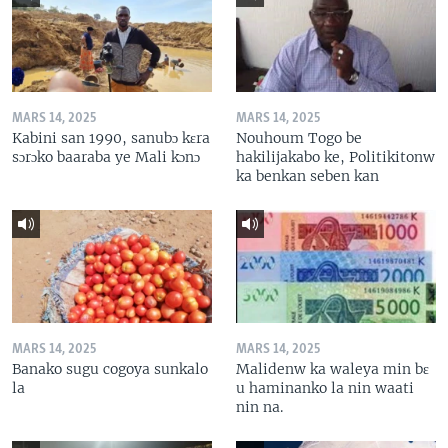
MARS 14, 2025
MARS 14, 2025
Kabini san 1990, sanubɔ kɛra
Nouhoum Togo be
sɔrɔko baaraba ye Mali kɔnɔ
hakilijakabo ke, Politikitonw
ka benkan seben kan
MARS 14, 2025
MARS 14, 2025
Banako sugu cogoya sunkalo
Malidenw ka waleya min bɛ
la
u haminanko la nin waati
nin na.