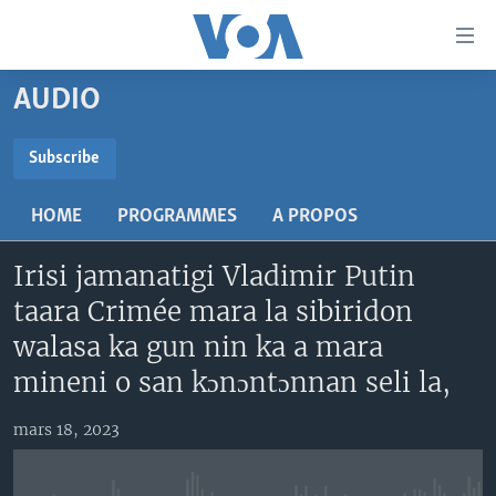
Liens
d'accessibilité
Menu
AUDIO
principal
TV
Retour
RADIO
MALI KURA
Subscribe
à
la
SUBSCRIBE
MALI
MALI KURA
navigation
HOME
PROGRAMMES
A PROPOS
ÉTATS-UNIS
TABALE
principale
S'abonner
Retour
Irisi jamanatigi Vladimir Putin
AN BA FO!
à
Learning English
taara Crimée mara la sibiridon
FARAFINA FOLI
la
walasa ka gun nin ka a mara
recherche
SUIVEZ-NOUS
mineni o san kɔnɔntɔnnan seli la,
mars 18, 2023
Langues