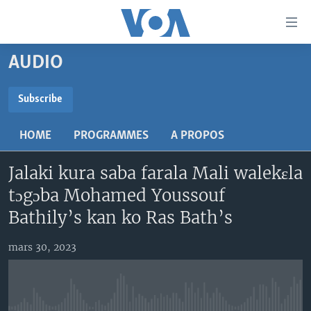
Liens
d'accessibilité
Menu
AUDIO
principal
TV
Retour
RADIO
MALI KURA
Subscribe
à
la
SUBSCRIBE
MALI
MALI KURA
navigation
HOME
PROGRAMMES
A PROPOS
ÉTATS-UNIS
TABALE
principale
S'abonner
Retour
Jalaki kura saba farala Mali walekɛla
AN BA FO!
à
Learning English
tɔgɔba Mohamed Youssouf
FARAFINA FOLI
la
Bathily’s kan ko Ras Bath’s
recherche
SUIVEZ-NOUS
mars 30, 2023
Langues