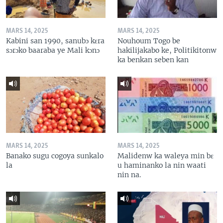
MARS 14, 2025
MARS 14, 2025
Kabini san 1990, sanubɔ kɛra
Nouhoum Togo be
sɔrɔko baaraba ye Mali kɔnɔ
hakilijakabo ke, Politikitonw
ka benkan seben kan
MARS 14, 2025
MARS 14, 2025
Banako sugu cogoya sunkalo
Malidenw ka waleya min bɛ
la
u haminanko la nin waati
nin na.