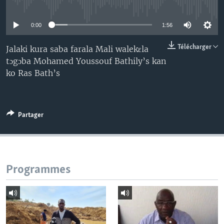
No media source currently available
0:00
1:56
Télécharger
Jalaki kura saba farala Mali walekɛla
tɔgɔba Mohamed Youssouf Bathily’s kan
ko Ras Bath’s
Partager
Programmes