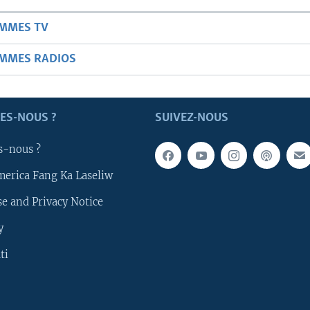
AMMES TV
AMMES RADIOS
ES-NOUS ?
SUIVEZ-NOUS
s-nous ?
merica Fang Ka Laseliw
e and Privacy Notice
y
ti