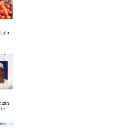
kalo
enkan
rte
pisodes