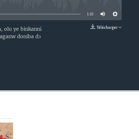
able
1:22
Télécharger
, olu ye binkanni
EMBED
 baganw doniba dɔ