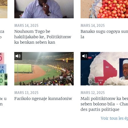
MARS 14, 2025
MARS 14, 2025
ɛra
Nouhoum Togo be
Banako sugu cogoya sun
ɔ
hakilijakabo ke, Politikitonw
la
ka benkan seben kan
MARS 13, 2025
MARS 12, 2025
bɛ u
Farikolo ngenaje kunnafoniw
Mali politikitonw ka b
in
seben bolono bila - Cha
des partis politique
Voir tous les é