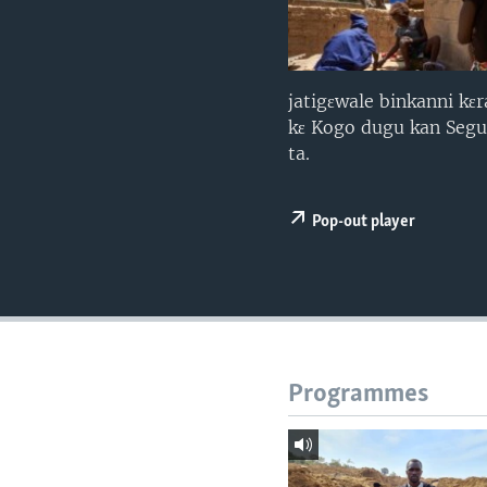
jatigɛwale binkanni kɛ
kɛ Kogo dugu kan Segué
ta.
Pop-out player
Programmes