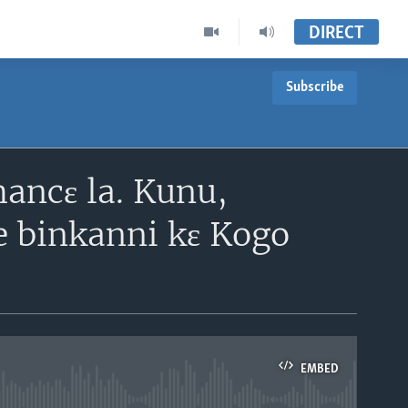
DIRECT
Subscribe
ancɛ la. Kunu,
e binkanni kɛ Kogo
EMBED