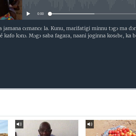
No media source currently avail
0:00
ra jamana cɛmancɛ la. Kunu, marifatigi minnu tɔgɔ ma dɔn
 kafo kɔnɔ. Mɔgɔ saba fagara, naani joginna kosɛbɛ, ka