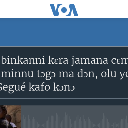
SUBSCRIBE
 binkanni kɛra jamana cɛm
S'abonner
 minnu tɔgɔ ma dɔn, olu y
Segué kafo kɔnɔ