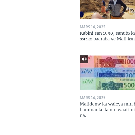
MARS 14, 2025
Kabini san 1990, sanubɔ k
sɔrɔko baaraba ye Mali kɔn
MARS 14, 2025
Malidenw ka waleya min 
haminanko la nin waati n
na.