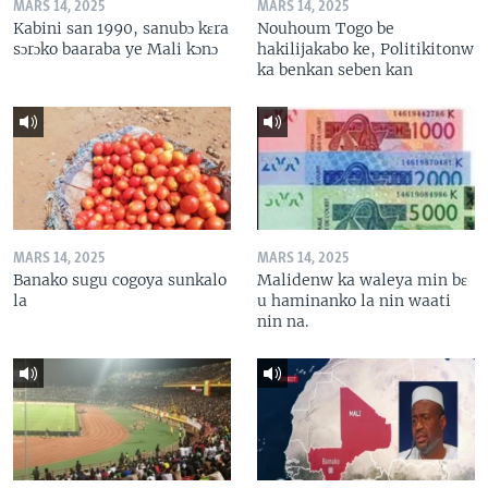
MARS 14, 2025
MARS 14, 2025
Kabini san 1990, sanubɔ kɛra
Nouhoum Togo be
sɔrɔko baaraba ye Mali kɔnɔ
hakilijakabo ke, Politikitonw
ka benkan seben kan
MARS 14, 2025
MARS 14, 2025
Banako sugu cogoya sunkalo
Malidenw ka waleya min bɛ
la
u haminanko la nin waati
nin na.