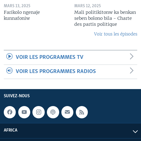
MARS 13, 2025
MARS 12, 2025
Farikolo ngenaje
Mali politikitonw ka benkan
kunnafoniw
seben bolono bila - Charte
des partis politique
Voir tous les épisodes
VOIR LES PROGRAMMES TV
VOIR LES PROGRAMMES RADIOS
SUIVEZ-NOUS
AFRICA