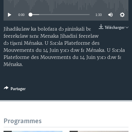
No media source currently available
0:00
1:33
Télécharger
Jihadikɛlaw ka bolofara dɔ ɲininkali bɛ
feerekɛlaw sɛnɛ Menaka Jihadisi feerelaw
dɔ tiɲɛni Ménaka. U Sɔrɔla Plateforme des
Mouvements du 14 Juin yɔrɔ dɔw fɛ Ménaka. U Sɔrɔla
Plateforme des Mouvements du 14 Juin yɔrɔ dɔw fɛ
Ménaka.
Partager
Programmes