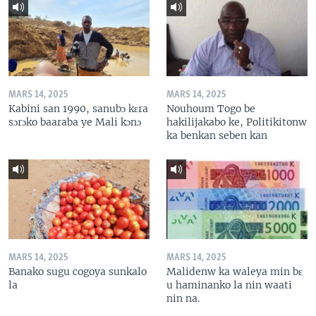
MARS 14, 2025
MARS 14, 2025
Kabini san 1990, sanubɔ kɛra
Nouhoum Togo be
sɔrɔko baaraba ye Mali kɔnɔ
hakilijakabo ke, Politikitonw
ka benkan seben kan
MARS 14, 2025
MARS 14, 2025
Banako sugu cogoya sunkalo
Malidenw ka waleya min bɛ
la
u haminanko la nin waati
nin na.