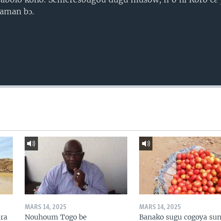
 caman bɔ.
MARS 14, 2025
MARS 14, 2025
ɛra
Nouhoum Togo be
Banako sugu cogoya sun