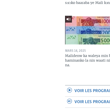
sɔrɔko baaraba ye Mali kɔn
MARS 14, 2025
Malidenw ka waleya min 
haminanko la nin waati n
na.
VOIR LES PROGR
VOIR LES PROGR