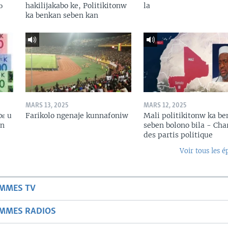
ɔ
hakilijakabo ke, Politikitonw
la
ka benkan seben kan
MARS 13, 2025
MARS 12, 2025
bɛ u
Farikolo ngenaje kunnafoniw
Mali politikitonw ka b
in
seben bolono bila - Cha
des partis politique
Voir tous les é
AMMES TV
AMMES RADIOS