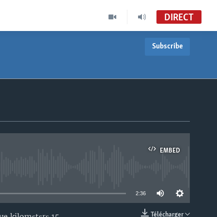
DIRECT
Subscribe
EMBED
able
2:36
Télécharger
e kilomɛtɛrɛ 15