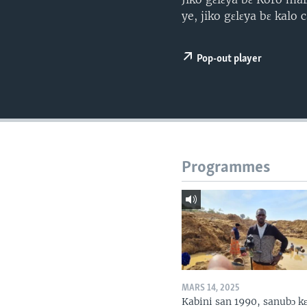
ye, jiko gɛlɛya bɛ kalo
Pop-out player
Programmes
MARS 14, 2025
Kabini san 1990, sanubɔ k