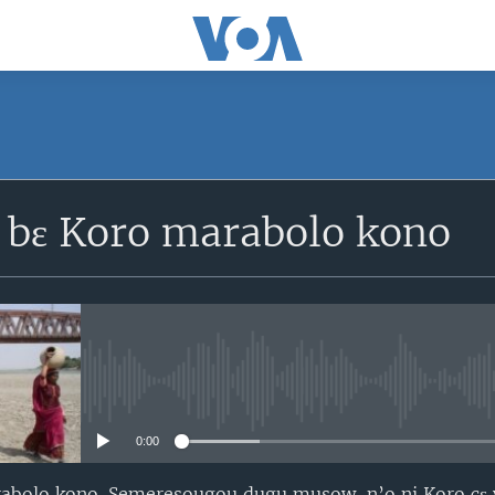
SUBSCRIBE
a bɛ Koro marabolo kono
S'abonner
No media source currently avail
0:00
rabolo kono. Semeresougou dugu musow, n’o ni Koro cɛ y