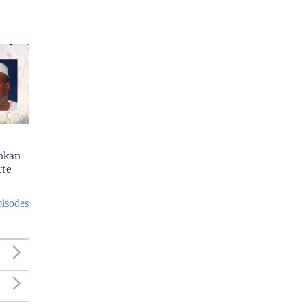
enkan
rte
pisodes