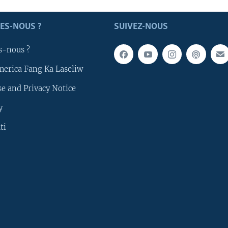
ES-NOUS ?
SUIVEZ-NOUS
s-nous ?
merica Fang Ka Laseliw
e and Privacy Notice
y
ti