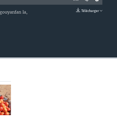
Télécharger
ugouyanfan la,
EMBED