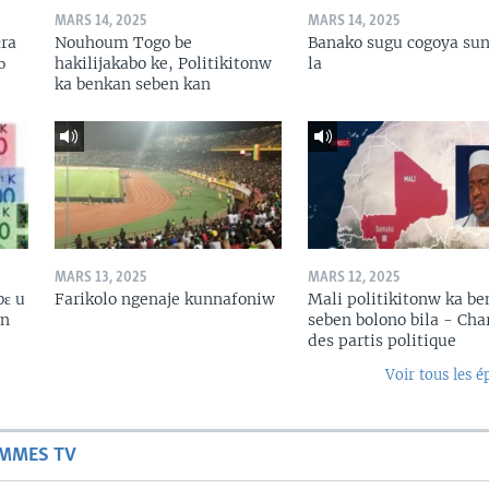
MARS 14, 2025
MARS 14, 2025
ɛra
Nouhoum Togo be
Banako sugu cogoya sun
ɔ
hakilijakabo ke, Politikitonw
la
ka benkan seben kan
MARS 13, 2025
MARS 12, 2025
bɛ u
Farikolo ngenaje kunnafoniw
Mali politikitonw ka b
in
seben bolono bila - Cha
des partis politique
Voir tous les é
AMMES TV