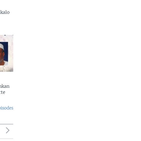
kalo
enkan
rte
pisodes