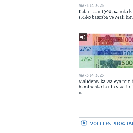
MARS 14, 2025
Kabini san 1990, sanubɔ k
sɔrɔko baaraba ye Mali kɔn
MARS 14, 2025
Malidenw ka waleya min 
haminanko la nin waati n
na.
VOIR LES PROGR