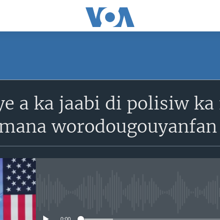
SUBSCRIBE
ye a ka jaabi di polisiw ka
S'abonner
amana worodougouyanfan 
No media source currently avail
0:00