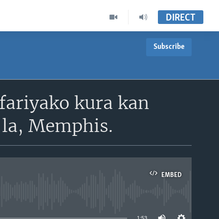
DIRECT
Subscribe
 fariyako kura kan
la, Memphis.
EMBED
able
1:53