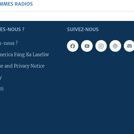
AMMES RADIOS
ES-NOUS ?
SUIVEZ-NOUS
s-nous ?
merica Fang Ka Laseliw
e and Privacy Notice
y
ti