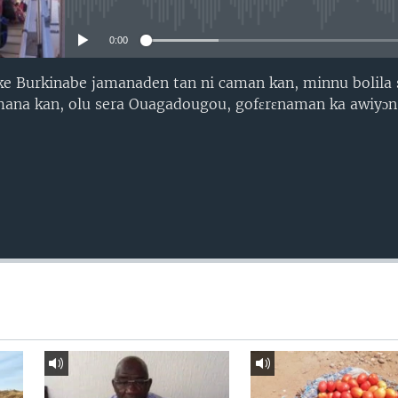
No media source currently avail
0:00
i ke Burkinabe jamanaden tan ni caman kan, minnu bolil
mana kan, olu sera Ouagadougou, gofɛrɛnaman ka awiyɔn 