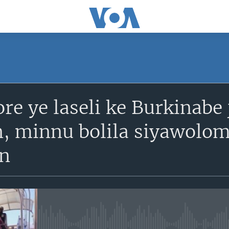
SUBSCRIBE
re ye laseli ke Burkinabe
S'abonner
, minnu bolila siyawolom
an