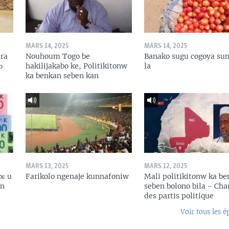
MARS 14, 2025
MARS 14, 2025
ɛra
Nouhoum Togo be
Banako sugu cogoya sun
ɔ
hakilijakabo ke, Politikitonw
la
ka benkan seben kan
MARS 13, 2025
MARS 12, 2025
bɛ u
Farikolo ngenaje kunnafoniw
Mali politikitonw ka b
in
seben bolono bila - Cha
des partis politique
Voir tous les é