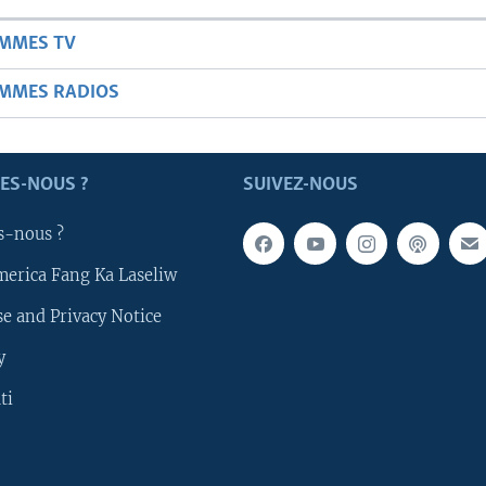
AMMES TV
AMMES RADIOS
ES-NOUS ?
SUIVEZ-NOUS
s-nous ?
merica Fang Ka Laseliw
e and Privacy Notice
y
ti