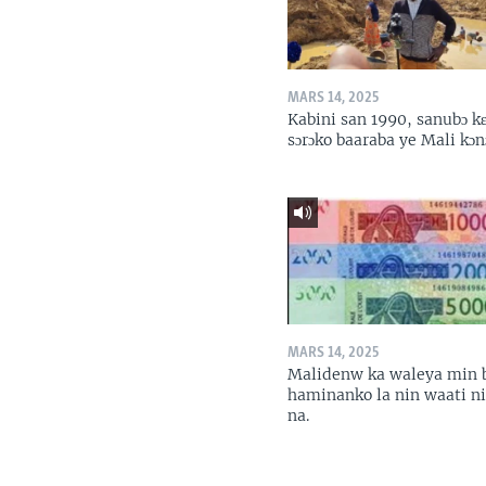
MARS 14, 2025
Kabini san 1990, sanubɔ k
sɔrɔko baaraba ye Mali kɔn
MARS 14, 2025
Malidenw ka waleya min 
haminanko la nin waati n
na.