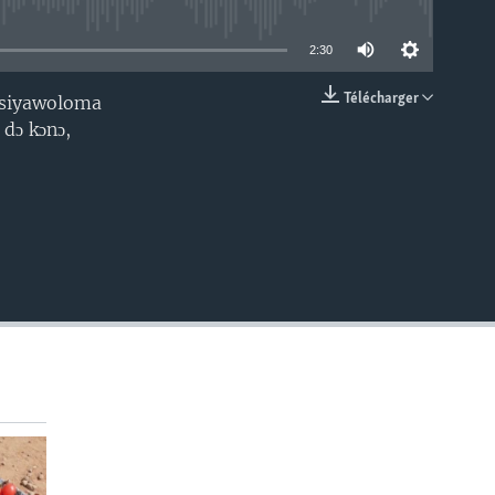
able
2:30
Télécharger
a siyawoloma
EMBED
dɔ kɔnɔ,