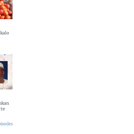
kalo
enkan
rte
pisodes