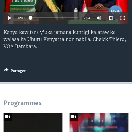
0:00
2:54
Kenya kaw fɛnɛ y'uka jamana kuntigi kalataw kɛ
walasa ka Uhuru Kenyatta non nabila. Cheick Thiero,
VOA Bambara.
Partager
Programmes