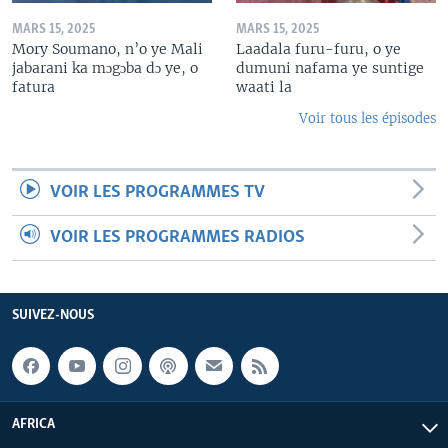
MARS 15, 2025
MARS 15, 2025
Mory Soumano, n’o ye Mali
Laadala furu-furu, o ye
jabarani ka mɔgɔba dɔ ye, o
dumuni nafama ye suntige
fatura
waati la
Voir tous les épisodes
VOIR LES PROGRAMMES TV
VOIR LES PROGRAMMES RADIOS
SUIVEZ-NOUS
AFRICA