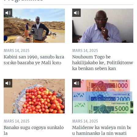
MARS 14, 2025
MARS 14, 2025
Kabini san 1990, sanubɔ kɛra
Nouhoum Togo be
sɔrɔko baaraba ye Mali kɔnɔ
hakilijakabo ke, Politikitonw
ka benkan seben kan
MARS 14, 2025
MARS 14, 2025
Banako sugu cogoya sunkalo
Malidenw ka waleya min bɛ
la
u haminanko la nin waati