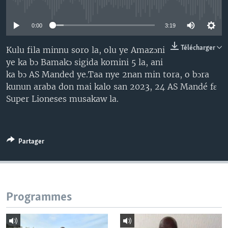
No media source currently available
0:00
3:19
Télécharger
Kulu fila minnu soro la, olu ye Amazɔni
ye ka bɔ Bamakɔ sigida komini 5 la, ani
ka bɔ AS Manded ye.Taa nye 2nan min tora, o bɔra
kunun araba don mai kalo san 2023, 24 AS Mandé fɛ
Super Lioneses musakaw la.
Partager
Programmes