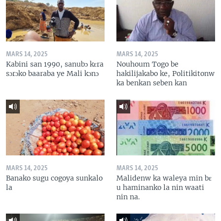
MARS 14, 2025
MARS 14, 2025
Kabini san 1990, sanubɔ kɛra
Nouhoum Togo be
sɔrɔko baaraba ye Mali kɔnɔ
hakilijakabo ke, Politikitonw
ka benkan seben kan
MARS 14, 2025
MARS 14, 2025
Banako sugu cogoya sunkalo
Malidenw ka waleya min bɛ
la
u haminanko la nin waati
nin na.