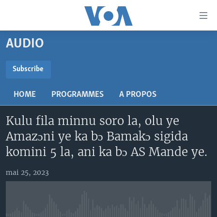
Liens
d'accessibilité
Menu
AUDIO
principal
TV
Retour
RADIO
MALI KURA
Subscribe
à
la
SUBSCRIBE
MALI
MALI KURA
navigation
HOME
PROGRAMMES
A PROPOS
ÉTATS-UNIS
TABALE
principale
S'abonner
Retour
Kulu fila minnu soro la, olu ye
AN BA FO!
à
Learning English
Amazɔni ye ka bɔ Bamakɔ sigida
FARAFINA FOLI
la
komini 5 la, ani ka bɔ AS Mande ye.
recherche
SUIVEZ-NOUS
mai 25, 2023
Langues