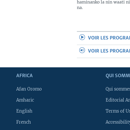
haminanko la nin waati n
na.
VOIR LES PROGR
VOIR LES PROGR
AFRICA
QUI SOMM
Afan Oromo
Qui somme
Amharic
Editorial A
English
Terms of Us
French
Accessibilit