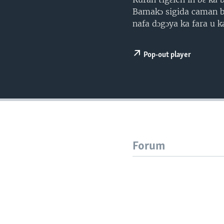
Bamakɔ sigida caman bɛ
nafa dɔgɔya ka fara u k
Pop-out player
Forum