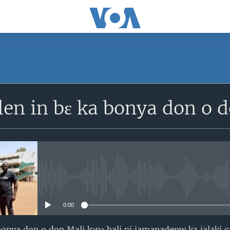
SUBSCRIBE
len in bɛ ka bonya don o 
S'abonner
No media source currently avail
0:00
 bonya don o don Mali kɔnɔ hali ni jamanadenw ka jalaki 