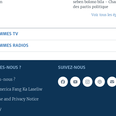
in
seben bolono bila - Cha
des partis politique
Voir tous les é
AMMES TV
AMMES RADIOS
ES-NOUS ?
SUIVEZ-NOUS
s-nous ?
merica Fang Ka Laseliw
e and Privacy Notice
y