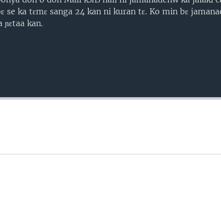
 se ka tɛmɛ sanga 24 kan ni kuran tɛ. Ko min bɛ jamana
a ɲɛtaa kan.