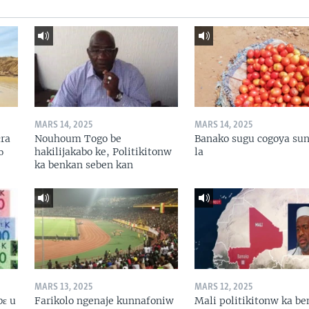
MARS 14, 2025
MARS 14, 2025
ɛra
Nouhoum Togo be
Banako sugu cogoya sun
ɔ
hakilijakabo ke, Politikitonw
la
ka benkan seben kan
MARS 13, 2025
MARS 12, 2025
bɛ u
Farikolo ngenaje kunnafoniw
Mali politikitonw ka b