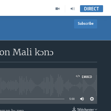
DIRECT
Subscribe
don Mali kɔnɔ
EMBED
able
5:00
Télécharger
caman bɛ yen.