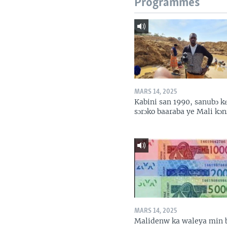
Programmes
MARS 14, 2025
Kabini san 1990, sanubɔ k
sɔrɔko baaraba ye Mali kɔn
MARS 14, 2025
Malidenw ka waleya min 