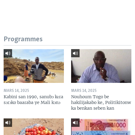
Programmes
MARS 14, 2025
MARS 14, 2025
Kabini san 1990, sanubɔ kɛra
Nouhoum Togo be
sɔrɔko baaraba ye Mali kɔnɔ
hakilijakabo ke, Politikitonw
ka benkan seben kan