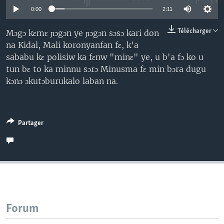
0:00
2:11
Télécharger
Mɔgɔ kɛmɛ ɲɔgɔn ye ɲɔgɔn sɔsɔ kari don
na Kidal, Mali koronyanfan fɛ, k'a
sababu kɛ polisiw ka fɛnw "minɛ" ye, u b'a fɔ ko u
tun bɛ to ka minnu sɔrɔ Minusma fɛ min bɔra dugu
kɔnɔ ɔkutɔburukalo laban na.
Partager
Forum