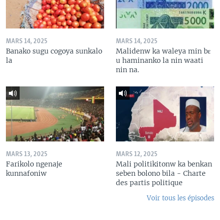
MARS 14, 2025
MARS 14, 2025
Banako sugu cogoya sunkalo
Malidenw ka waleya min bɛ
la
u haminanko la nin waati
nin na.
MARS 13, 2025
MARS 12, 2025
Farikolo ngenaje
Mali politikitonw ka benkan
kunnafoniw
seben bolono bila - Charte
des partis politique
Voir tous les épisodes