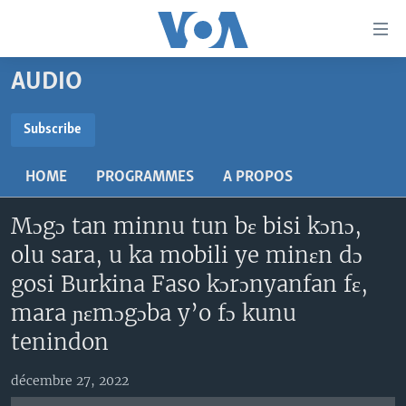
Liens
d'accessibilité
Menu
AUDIO
principal
TV
Retour
RADIO
MALI KURA
Subscribe
à
la
SUBSCRIBE
MALI
MALI KURA
navigation
HOME
PROGRAMMES
A PROPOS
ÉTATS-UNIS
TABALE
principale
S'abonner
Retour
Mɔgɔ tan minnu tun bɛ bisi kɔnɔ,
AN BA FO!
à
Learning English
olu sara, u ka mobili ye minɛn dɔ
FARAFINA FOLI
la
gosi Burkina Faso kɔrɔnyanfan fɛ,
recherche
SUIVEZ-NOUS
mara ɲɛmɔgɔba y’o fɔ kunu
tenindon
Langues
décembre 27, 2022