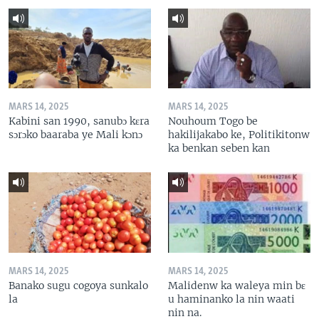
MARS 14, 2025
MARS 14, 2025
Kabini san 1990, sanubɔ kɛra
Nouhoum Togo be
sɔrɔko baaraba ye Mali kɔnɔ
hakilijakabo ke, Politikitonw
ka benkan seben kan
MARS 14, 2025
MARS 14, 2025
Banako sugu cogoya sunkalo
Malidenw ka waleya min bɛ
la
u haminanko la nin waati
nin na.