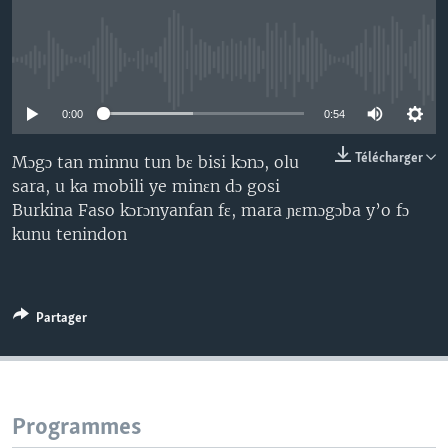
No media source currently available
0:00
0:54
Télécharger
Mɔgɔ tan minnu tun bɛ bisi kɔnɔ, olu
sara, u ka mobili ye minɛn dɔ gosi
Burkina Faso kɔrɔnyanfan fɛ, mara ɲɛmɔgɔba y’o fɔ
kunu tenindon
Partager
Programmes