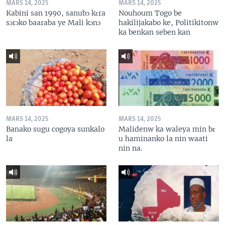
MARS 14, 2025
MARS 14, 2025
Kabini san 1990, sanubɔ kɛra
Nouhoum Togo be
sɔrɔko baaraba ye Mali kɔnɔ
hakilijakabo ke, Politikitonw
ka benkan seben kan
MARS 14, 2025
MARS 14, 2025
Banako sugu cogoya sunkalo
Malidenw ka waleya min bɛ
la
u haminanko la nin waati
nin na.