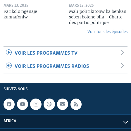
MARS 13, 2025
MARS 12, 2025
Farikolo ngenaje
Mali politikitonw ka benkan
kunnafoniw
seben bolono bila - Charte
des partis politique
Voir tous les épisodes
VOIR LES PROGRAMMES TV
VOIR LES PROGRAMMES RADIOS
SUIVEZ-NOUS
AFRICA