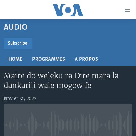
Liens
d'accessibilité
Menu
AUDIO
principal
TV
Retour
RADIO
MALI KURA
Subscribe
à
la
SUBSCRIBE
MALI
MALI KURA
navigation
HOME
PROGRAMMES
A PROPOS
ÉTATS-UNIS
TABALE
principale
S'abonner
Retour
Maire do weleku ra Dire mara la
AN BA FO!
à
Learning English
dankarili wale mogow fe
FARAFINA FOLI
la
recherche
SUIVEZ-NOUS
janvier 31, 2023
Langues
No media source currently available