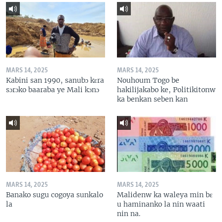
MARS 14, 2025
MARS 14, 2025
Kabini san 1990, sanubɔ kɛra
Nouhoum Togo be
sɔrɔko baaraba ye Mali kɔnɔ
hakilijakabo ke, Politikitonw
ka benkan seben kan
MARS 14, 2025
MARS 14, 2025
Banako sugu cogoya sunkalo
Malidenw ka waleya min bɛ
la
u haminanko la nin waati
nin na.