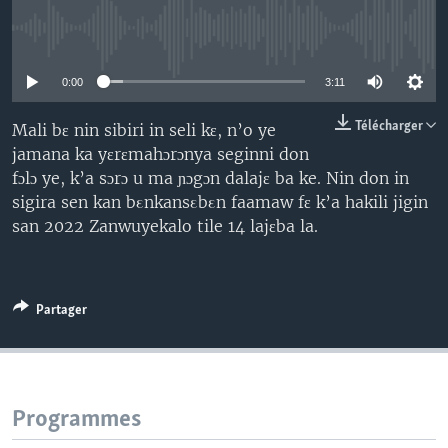
No media source currently available
0:00
3:11
Télécharger
Mali bɛ nin sibiri in seli kɛ, n’o ye
jamana ka yɛrɛmahɔrɔnya seginni don
fɔlɔ ye, k’a sɔrɔ u ma ɲɔgɔn dalajɛ ba ke. Nin don in
sigira sen kan bεnkansεbεn faamaw fɛ k’a hakili jigin
san 2022 Zanwuyekalo tile 14 lajɛba la.
Partager
Programmes