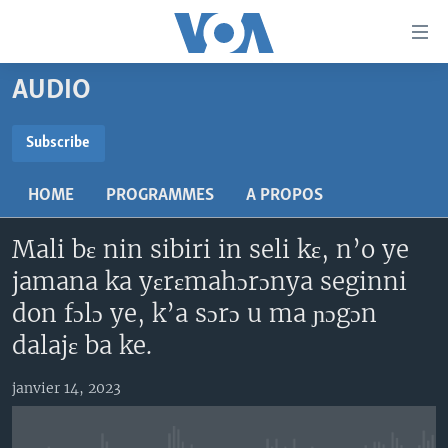
Liens
d'accessibilité
Menu
AUDIO
principal
TV
Retour
RADIO
MALI KURA
Subscribe
à
la
SUBSCRIBE
MALI
MALI KURA
navigation
HOME
PROGRAMMES
A PROPOS
ÉTATS-UNIS
TABALE
principale
S'abonner
Retour
Mali bɛ nin sibiri in seli kɛ, n’o ye
AN BA FO!
à
Learning English
jamana ka yɛrɛmahɔrɔnya seginni
FARAFINA FOLI
la
don fɔlɔ ye, k’a sɔrɔ u ma ɲɔgɔn
recherche
SUIVEZ-NOUS
dalajɛ ba ke.
janvier 14, 2023
Langues